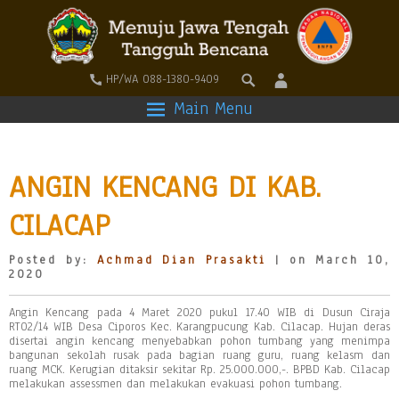
HP/WA 088-1380-9409
Main Menu
ANGIN KENCANG DI KAB.
CILACAP
Posted by:
Achmad Dian Prasakti
| on March 10,
2020
Angin Kencang pada 4 Maret 2020 pukul 17.40 WIB di Dusun Ciraja
RT02/14 WIB Desa Ciporos Kec. Karangpucung Kab. Cilacap. Hujan deras
disertai angin kencang menyebabkan pohon tumbang yang menimpa
bangunan sekolah rusak pada bagian ruang guru, ruang kelasm dan
ruang MCK. Kerugian ditaksir sekitar Rp. 25.000.000,-. BPBD Kab. Cilacap
melakukan assessmen dan melakukan evakuasi pohon tumbang.