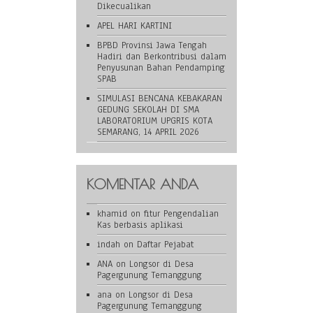
Dikecualikan
APEL HARI KARTINI
BPBD Provinsi Jawa Tengah
Hadiri dan Berkontribusi dalam
Penyusunan Bahan Pendamping
SPAB
SIMULASI BENCANA KEBAKARAN
GEDUNG SEKOLAH DI SMA
LABORATORIUM UPGRIS KOTA
SEMARANG, 14 APRIL 2026
KOMENTAR ANDA
khamid
on
fitur Pengendalian
Kas berbasis aplikasi
indah
on
Daftar Pejabat
ANA
on
Longsor di Desa
Pagergunung Temanggung
ana
on
Longsor di Desa
Pagergunung Temanggung