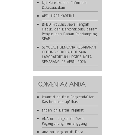
Uji Konsekuensi Informasi
Dikecualikan
APEL HARI KARTINI
BPBD Provinsi Jawa Tengah
Hadiri dan Berkontribusi dalam
Penyusunan Bahan Pendamping
SPAB
SIMULASI BENCANA KEBAKARAN
GEDUNG SEKOLAH DI SMA
LABORATORIUM UPGRIS KOTA
SEMARANG, 14 APRIL 2026
KOMENTAR ANDA
khamid
on
fitur Pengendalian
Kas berbasis aplikasi
indah
on
Daftar Pejabat
ANA
on
Longsor di Desa
Pagergunung Temanggung
ana
on
Longsor di Desa