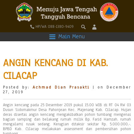
HP/WA 088-1380-9409
Main Menu
ANGIN KENCANG DI KAB.
CILACAP
Posted by:
Achmad Dian Prasakti
| on December
27, 2019
Angin kencang pada 25 Desember 2019 pukul 15.00 WIB di RT 04 RW 03
Dusun Sidomakmur Desa Pahonjean Kec. Majenang Kab. Cilacap. Hujan
deras disertai angin kencang mengakibatkan pohon tumbang mengenai
bagian samping dan belakang rumah milik Bp. Farid Hamzah. rumah
mengalami rusak sedang. Kerugian ditaksir sekitar Rp. 5.000.000,-.
BPBD Kab. Cilacap melakukan assessment dan pembersihan pohon
tumbang.