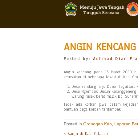
ANGIN KENCANG 
Posted by:
Achmad Dian Pra
Angin kencang pada 15 Maret 2020 pu
kerusakan di beberapa lokasi di Kab. Gro
Desa Sendangharjo Dusun Tegalsari K
Desa Ngombak Dusun Karanggeneng Ke
warung rusak berat milik Bp. Suherm
Tidak ada korban jiwa dalam kejadia
bantuan bagi korban terdampak.
Posted in
Grobogan Kab
,
Laporan Be
«
Banjir di Kab. Cilacap