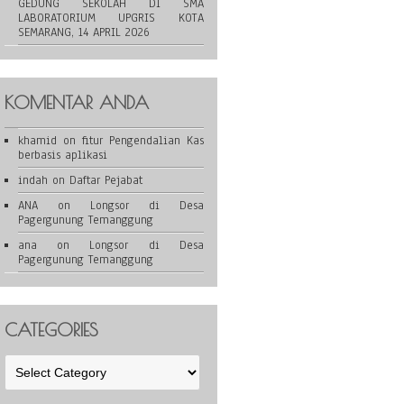
GEDUNG SEKOLAH DI SMA
LABORATORIUM UPGRIS KOTA
SEMARANG, 14 APRIL 2026
KOMENTAR ANDA
khamid
on
fitur Pengendalian Kas
berbasis aplikasi
indah
on
Daftar Pejabat
ANA
on
Longsor di Desa
Pagergunung Temanggung
ana
on
Longsor di Desa
Pagergunung Temanggung
CATEGORIES
Categories