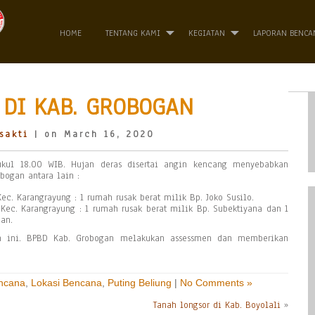
HOME
TENTANG KAMI
KEGIATAN
LAPORAN BENCA
DI KAB. GROBOGAN
sakti
| on March 16, 2020
kul 18.00 WIB. Hujan deras disertai angin kencang menyebabkan
bogan antara lain :
ec. Karangrayung : 1 rumah rusak berat milik Bp. Joko Susilo.
c. Karangrayung : 1 rumah rusak berat milik Bp. Subektiyana dan 1
an.
n ini. BPBD Kab. Grobogan melakukan assessmen dan memberikan
ncana
,
Lokasi Bencana
,
Puting Beliung
|
No Comments »
Tanah longsor di Kab. Boyolali
»