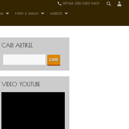
HP/WA 088-1380-9409
NA
FORM & UNDUH
WEBSITE
CARI ARTIKEL
VIDEO YOUTUBE