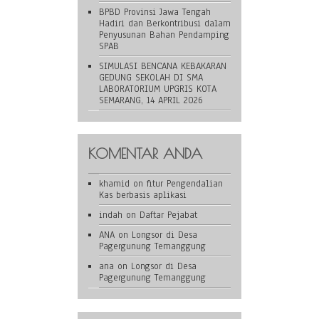
BPBD Provinsi Jawa Tengah
Hadiri dan Berkontribusi dalam
Penyusunan Bahan Pendamping
SPAB
SIMULASI BENCANA KEBAKARAN
GEDUNG SEKOLAH DI SMA
LABORATORIUM UPGRIS KOTA
SEMARANG, 14 APRIL 2026
KOMENTAR ANDA
khamid
on
fitur Pengendalian
Kas berbasis aplikasi
indah
on
Daftar Pejabat
ANA
on
Longsor di Desa
Pagergunung Temanggung
ana
on
Longsor di Desa
Pagergunung Temanggung