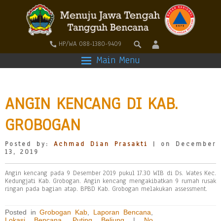
HP/WA 088-1380-9409
Main Menu
ANGIN KENCANG DI KAB.
GROBOGAN
Posted by:
Achmad Dian Prasakti
| on December
13, 2019
Angin kencang pada 9 Desember 2019 pukul 17.30 WIB di Ds. Wates Kec.
Kedungjati Kab. Grobogan. Angin kencang mengakibatkan 9 rumah rusak
ringan pada bagian atap. BPBD Kab. Grobogan melakukan assessment.
Posted in
Grobogan Kab
,
Laporan Bencana
,
Lokasi Bencana
,
Puting Beliung
|
No