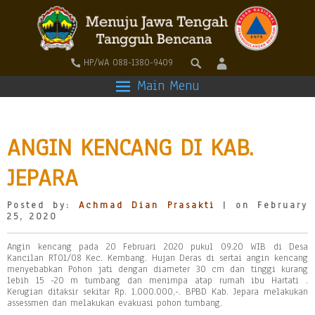
HP/WA 088-1380-9409
Main Menu
ANGIN KENCANG DI KAB.
JEPARA
Posted by:
Achmad Dian Prasakti
| on February
25, 2020
Angin kencang pada 20 Februari 2020 pukul 09.20 WIB di Desa
Kancilan RT01/08 Kec. Kembang. Hujan Deras di sertai angin kencang
menyebabkan Pohon jati dengan diameter 30 cm dan tinggi kurang
lebih 15 -20 m tumbang dan menimpa atap rumah ibu Hartati .
Kerugian ditaksir sekitar Rp. 1.000.000,-. BPBD Kab. Jepara melakukan
assessmen dan melakukan evakuasi pohon tumbang.