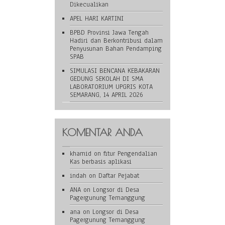
Dikecualikan
APEL HARI KARTINI
BPBD Provinsi Jawa Tengah
Hadiri dan Berkontribusi dalam
Penyusunan Bahan Pendamping
SPAB
SIMULASI BENCANA KEBAKARAN
GEDUNG SEKOLAH DI SMA
LABORATORIUM UPGRIS KOTA
SEMARANG, 14 APRIL 2026
KOMENTAR ANDA
khamid
on
fitur Pengendalian
Kas berbasis aplikasi
indah
on
Daftar Pejabat
ANA
on
Longsor di Desa
Pagergunung Temanggung
ana
on
Longsor di Desa
Pagergunung Temanggung