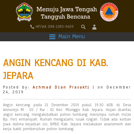
HP/WA 088-1380-9409
Main Menu
ANGIN KENCANG DI KAB.
JEPARA
Posted by:
Achmad Dian Prasakti
| on December
24, 2019
Angin kencang pada 21 Desember 2019 pukul 19.30 WIB di Desa
Wonorejo Rt : 03 / Rw : 01 Kec. Mlonggo Kab. Jepara. Hujan disertai
angin kencang mengakibatkan pohon tumbang menimpa rumah milik
Bp. Feri ermansyah. Rumah mengalami rusak ringan. Tidak ada korban
jiwa dalma kejadian ini. BPBD Kab. Jepara melakukan assessment dan
kerja bakti pembersihan pohon tumbang.