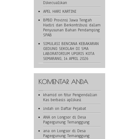
Dikecualikan
APEL HARI KARTINI
BPBD Provinsi Jawa Tengah
Hadiri dan Berkontribusi dalam
Penyusunan Bahan Pendamping
SPAB
SIMULASI BENCANA KEBAKARAN
GEDUNG SEKOLAH DI SMA
LABORATORIUM UPGRIS KOTA
SEMARANG, 14 APRIL 2026
KOMENTAR ANDA
khamid
on
fitur Pengendalian
Kas berbasis aplikasi
indah
on
Daftar Pejabat
ANA
on
Longsor di Desa
Pagergunung Temanggung
ana
on
Longsor di Desa
Pagergunung Temanggung