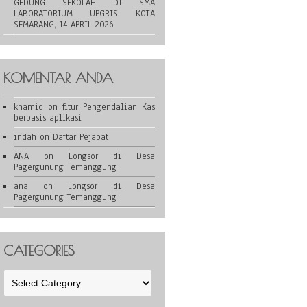
GEDUNG SEKOLAH DI SMA
LABORATORIUM UPGRIS KOTA
SEMARANG, 14 APRIL 2026
KOMENTAR ANDA
khamid
on
fitur Pengendalian Kas
berbasis aplikasi
indah
on
Daftar Pejabat
ANA
on
Longsor di Desa
Pagergunung Temanggung
ana
on
Longsor di Desa
Pagergunung Temanggung
CATEGORIES
Categories