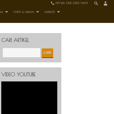
HP/WA 088-1380-9409
NA
FORM & UNDUH
WEBSITE
CARI ARTIKEL
VIDEO YOUTUBE