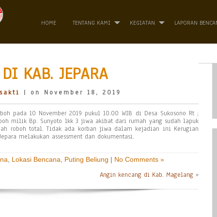
HOME
TENTANG KAMI
KEGIATAN
LAPORAN BENCA
DI KAB. JEPARA
sakti
| on November 18, 2019
boh pada 10 November 2019 pukul 10.00 WIB di Desa Sukosono Rt ;
boh milik Bp. Sunyoto 1kk 3 jiwa akibat dari rumah yang sudah lapuk
ah roboh total. Tidak ada korban jiwa dalam kejadian ini Kerugian
. Jepara melakukan assessment dan dokumentasi.
ana
,
Lokasi Bencana
,
Puting Beliung
|
No Comments »
Angin kencang di Kab. Magelang
»