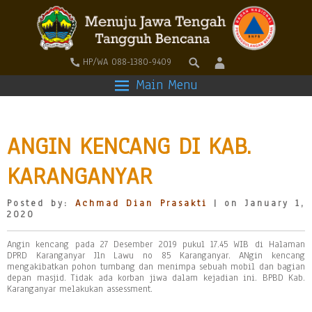
HP/WA 088-1380-9409
Main Menu
ANGIN KENCANG DI KAB.
KARANGANYAR
Posted by:
Achmad Dian Prasakti
| on January 1,
2020
Angin kencang pada 27 Desember 2019 pukul 17.45 WIB di Halaman
DPRD Karanganyar Jln Lawu no 85 Karanganyar. ANgin kencang
mengakibatkan pohon tumbang dan menimpa sebuah mobil dan bagian
depan masjid. Tidak ada korban jiwa dalam kejadian ini. BPBD Kab.
Karanganyar melakukan assessment.