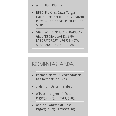
APEL HARI KARTINI
BPBD Provinsi Jawa Tengah
Hadiri dan Berkontribusi dalam
Penyusunan Bahan Pendamping
SPAB
SIMULASI BENCANA KEBAKARAN
GEDUNG SEKOLAH DI SMA
LABORATORIUM UPGRIS KOTA
SEMARANG, 14 APRIL 2026
KOMENTAR ANDA
khamid
on
fitur Pengendalian
Kas berbasis aplikasi
indah
on
Daftar Pejabat
ANA
on
Longsor di Desa
Pagergunung Temanggung
ana
on
Longsor di Desa
Pagergunung Temanggung