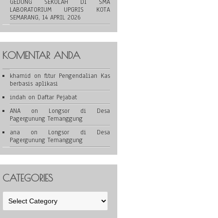
GEDUNG SEKOLAH DI SMA
LABORATORIUM UPGRIS KOTA
SEMARANG, 14 APRIL 2026
KOMENTAR ANDA
khamid
on
fitur Pengendalian Kas
berbasis aplikasi
indah
on
Daftar Pejabat
ANA
on
Longsor di Desa
Pagergunung Temanggung
ana
on
Longsor di Desa
Pagergunung Temanggung
CATEGORIES
Categories