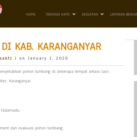
HOME
TENTANG KAMI
KEGIATAN
LAPORAN BENCA
 DI KAB. KARANGANYAR
sakti
| on January 1, 2020
enyebabkan pohon tumbang di beberapa tempat antara lain :
Kec. Karanganyar.
 Tasikmadu.
sment dan evakuasi pohon tumbang.