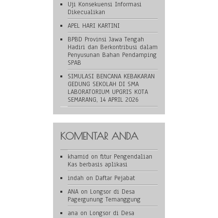
Uji Konsekuensi Informasi
Dikecualikan
APEL HARI KARTINI
BPBD Provinsi Jawa Tengah
Hadiri dan Berkontribusi dalam
Penyusunan Bahan Pendamping
SPAB
SIMULASI BENCANA KEBAKARAN
GEDUNG SEKOLAH DI SMA
LABORATORIUM UPGRIS KOTA
SEMARANG, 14 APRIL 2026
KOMENTAR ANDA
khamid
on
fitur Pengendalian
Kas berbasis aplikasi
indah
on
Daftar Pejabat
ANA
on
Longsor di Desa
Pagergunung Temanggung
ana
on
Longsor di Desa