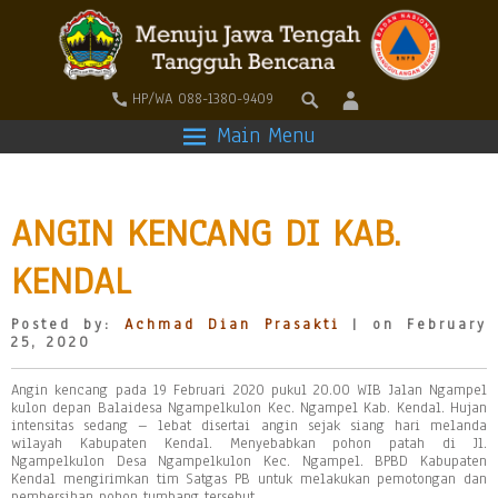
HP/WA 088-1380-9409
Main Menu
ANGIN KENCANG DI KAB.
KENDAL
Posted by:
Achmad Dian Prasakti
| on February
25, 2020
Angin kencang pada 19 Februari 2020 pukul 20.00 WIB Jalan Ngampel
kulon depan Balaidesa Ngampelkulon Kec. Ngampel Kab. Kendal. Hujan
intensitas sedang – lebat disertai angin sejak siang hari melanda
wilayah Kabupaten Kendal. Menyebabkan pohon patah di Jl.
Ngampelkulon Desa Ngampelkulon Kec. Ngampel. BPBD Kabupaten
Kendal mengirimkan tim Satgas PB untuk melakukan pemotongan dan
pembersihan pohon tumbang tersebut.