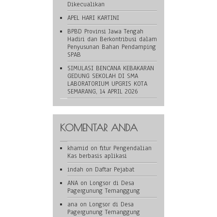
Dikecualikan
APEL HARI KARTINI
BPBD Provinsi Jawa Tengah
Hadiri dan Berkontribusi dalam
Penyusunan Bahan Pendamping
SPAB
SIMULASI BENCANA KEBAKARAN
GEDUNG SEKOLAH DI SMA
LABORATORIUM UPGRIS KOTA
SEMARANG, 14 APRIL 2026
KOMENTAR ANDA
khamid
on
fitur Pengendalian
Kas berbasis aplikasi
indah
on
Daftar Pejabat
ANA
on
Longsor di Desa
Pagergunung Temanggung
ana
on
Longsor di Desa
Pagergunung Temanggung