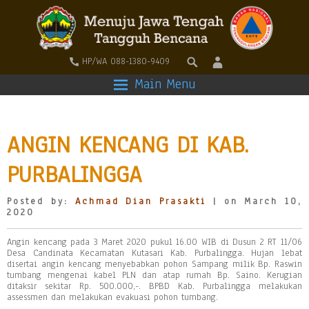
HP/WA 088-1380-9409
Main Menu
ANGIN KENCANG DI KAB.
PURBALINGGA
Posted by:
Achmad Dian Prasakti
| on March 10,
2020
Angin kencang pada 3 Maret 2020 pukul 16.00 WIB di Dusun 2 RT 11/06
Desa Candinata Kecamatan Kutasari Kab. Purbalingga. Hujan lebat
disertai angin kencang menyebabkan pohon Sampang milik Bp. Raswin
tumbang mengenai kabel PLN dan atap rumah Bp. Saino. Kerugian
ditaksir sekitar Rp. 500.000,-. BPBD Kab. Purbalingga melakukan
assessmen dan melakukan evakuasi pohon tumbang.