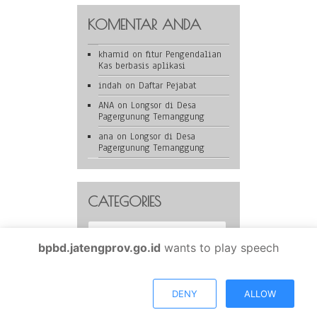
KOMENTAR ANDA
khamid
on
fitur Pengendalian
Kas berbasis aplikasi
indah
on
Daftar Pejabat
ANA
on
Longsor di Desa
Pagergunung Temanggung
ana
on
Longsor di Desa
Pagergunung Temanggung
CATEGORIES
Categories
bpbd.jatengprov.go.id
wants to play speech
BPBD Provinsi Jawa Tengah is proudly powered by
WordPress
DENY
ALLOW