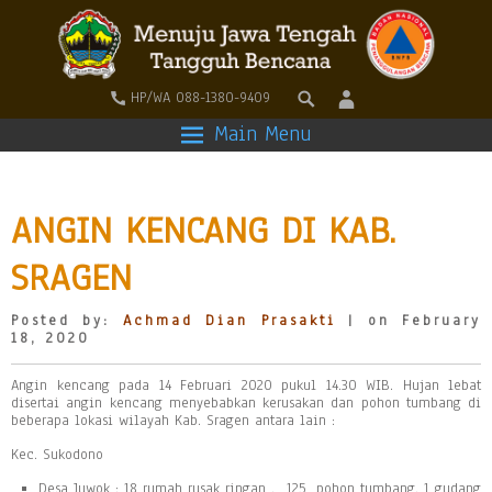
HP/WA 088-1380-9409
Main Menu
ANGIN KENCANG DI KAB.
SRAGEN
Posted by:
Achmad Dian Prasakti
| on February
18, 2020
Angin kencang pada 14 Februari 2020 pukul 14.30 WIB. Hujan lebat
disertai angin kencang menyebabkan kerusakan dan pohon tumbang di
beberapa lokasi wilayah Kab. Sragen antara lain :
Kec. Sukodono
Desa Juwok : 18 rumah rusak ringan , 125 pohon tumbang, 1 gudang