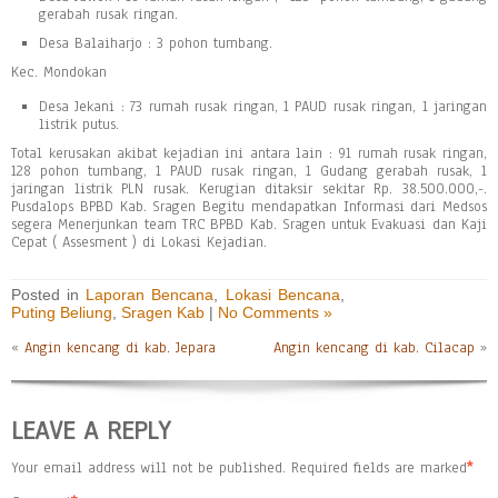
gerabah rusak ringan.
Desa Balaiharjo : 3 pohon tumbang.
Kec. Mondokan
Desa Jekani : 73 rumah rusak ringan, 1 PAUD rusak ringan, 1 jaringan
listrik putus.
Total kerusakan akibat kejadian ini antara lain : 91 rumah rusak ringan,
128 pohon tumbang, 1 PAUD rusak ringan, 1 Gudang gerabah rusak, 1
jaringan listrik PLN rusak. Kerugian ditaksir sekitar Rp. 38.500.000,-.
Pusdalops BPBD Kab. Sragen Begitu mendapatkan Informasi dari Medsos
segera Menerjunkan team TRC BPBD Kab. Sragen untuk Evakuasi dan Kaji
Cepat ( Assesment ) di Lokasi Kejadian.
Posted in
Laporan Bencana
,
Lokasi Bencana
,
Puting Beliung
,
Sragen Kab
|
No Comments »
«
Angin kencang di kab. Jepara
Angin kencang di kab. Cilacap
»
LEAVE A REPLY
Your email address will not be published.
Required fields are marked
*