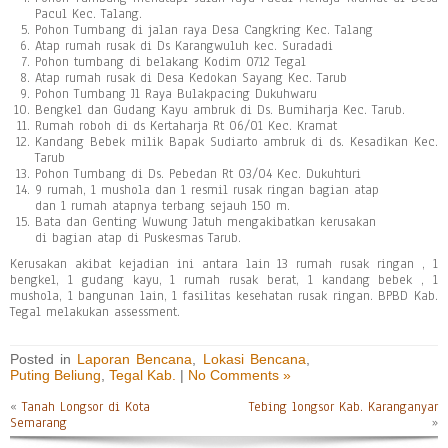
Pacul Kec. Talang.
Pohon Tumbang di jalan raya Desa Cangkring Kec. Talang
Atap rumah rusak di Ds Karangwuluh kec. Suradadi
Pohon tumbang di belakang Kodim 0712 Tegal
Atap rumah rusak di Desa Kedokan Sayang Kec. Tarub
Pohon Tumbang Jl Raya Bulakpacing Dukuhwaru
Bengkel dan Gudang Kayu ambruk di Ds. Bumiharja Kec. Tarub.
Rumah roboh di ds Kertaharja Rt 06/01 Kec. Kramat
Kandang Bebek milik Bapak Sudiarto ambruk di ds. Kesadikan Kec.
Tarub
Pohon Tumbang di Ds. Pebedan Rt 03/04 Kec. Dukuhturi
9 rumah, 1 mushola dan 1 resmil rusak ringan bagian atap
dan 1 rumah atapnya terbang sejauh 150 m.
Bata dan Genting Wuwung Jatuh mengakibatkan kerusakan
di bagian atap di Puskesmas Tarub.
Kerusakan akibat kejadian ini antara lain 13 rumah rusak ringan , 1
bengkel, 1 gudang kayu, 1 rumah rusak berat, 1 kandang bebek , 1
mushola, 1 bangunan lain, 1 fasilitas kesehatan rusak ringan. BPBD Kab.
Tegal melakukan assessment.
Posted in
Laporan Bencana
,
Lokasi Bencana
,
Puting Beliung
,
Tegal Kab.
|
No Comments »
«
Tanah Longsor di Kota
Tebing longsor Kab. Karanganyar
Semarang
»