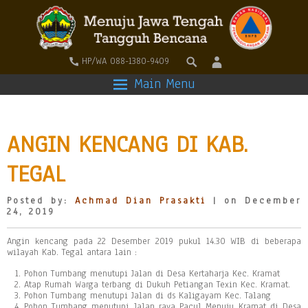
HP/WA 088-1380-9409
Main Menu
ANGIN KENCANG DI KAB.
TEGAL
Posted by:
Achmad Dian Prasakti
| on December
24, 2019
Angin kencang pada 22 Desember 2019 pukul 14.30 WIB di beberapa
wilayah Kab. Tegal antara lain :
Pohon Tumbang menutupi Jalan di Desa Kertaharja Kec. Kramat
Atap Rumah Warga terbang di Dukuh Petiangan Texin Kec. Kramat.
Pohon Tumbang menutupi Jalan di ds Kaligayam Kec. Talang
Pohon Tumbang menutupi Jalan raya Pacul Menuju Kramat di Desa