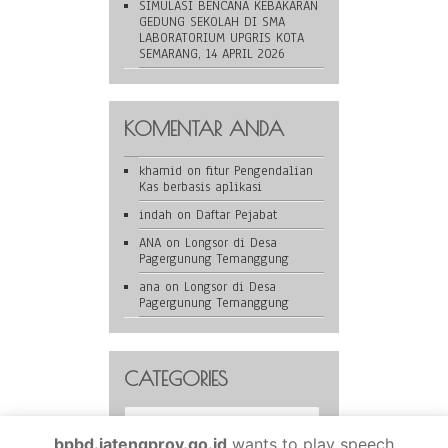
SIMULASI BENCANA KEBAKARAN
GEDUNG SEKOLAH DI SMA
LABORATORIUM UPGRIS KOTA
SEMARANG, 14 APRIL 2026
KOMENTAR ANDA
khamid
on
fitur Pengendalian
Kas berbasis aplikasi
indah
on
Daftar Pejabat
ANA
on
Longsor di Desa
Pagergunung Temanggung
ana
on
Longsor di Desa
Pagergunung Temanggung
CATEGORIES
Categories
bpbd.jatengprov.go.id
wants to play speech