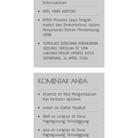
Dikecualikan
APEL HARI KARTINI
BPBD Provinsi Jawa Tengah
Hadiri dan Berkontribusi dalam
Penyusunan Bahan Pendamping
SPAB
SIMULASI BENCANA KEBAKARAN
GEDUNG SEKOLAH DI SMA
LABORATORIUM UPGRIS KOTA
SEMARANG, 14 APRIL 2026
KOMENTAR ANDA
khamid
on
fitur Pengendalian
Kas berbasis aplikasi
indah
on
Daftar Pejabat
ANA
on
Longsor di Desa
Pagergunung Temanggung
ana
on
Longsor di Desa
Pagergunung Temanggung