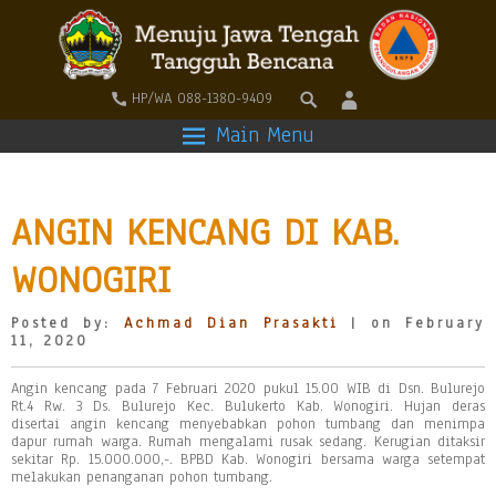
HP/WA 088-1380-9409
Main Menu
ANGIN KENCANG DI KAB.
WONOGIRI
Posted by:
Achmad Dian Prasakti
| on February
11, 2020
Angin kencang pada 7 Februari 2020 pukul 15.00 WIB di Dsn. Bulurejo
Rt.4 Rw. 3 Ds. Bulurejo Kec. Bulukerto Kab. Wonogiri. Hujan deras
disertai angin kencang menyebabkan pohon tumbang dan menimpa
dapur rumah warga. Rumah mengalami rusak sedang. Kerugian ditaksir
sekitar Rp. 15.000.000,-. BPBD Kab. Wonogiri bersama warga setempat
melakukan penanganan pohon tumbang.