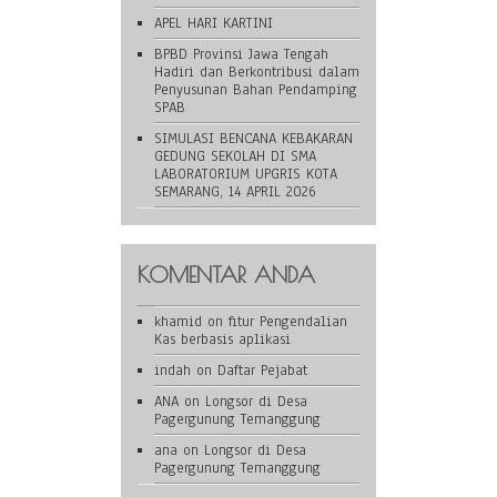
APEL HARI KARTINI
BPBD Provinsi Jawa Tengah
Hadiri dan Berkontribusi dalam
Penyusunan Bahan Pendamping
SPAB
SIMULASI BENCANA KEBAKARAN
GEDUNG SEKOLAH DI SMA
LABORATORIUM UPGRIS KOTA
SEMARANG, 14 APRIL 2026
KOMENTAR ANDA
khamid
on
fitur Pengendalian
Kas berbasis aplikasi
indah
on
Daftar Pejabat
ANA
on
Longsor di Desa
Pagergunung Temanggung
ana
on
Longsor di Desa
Pagergunung Temanggung