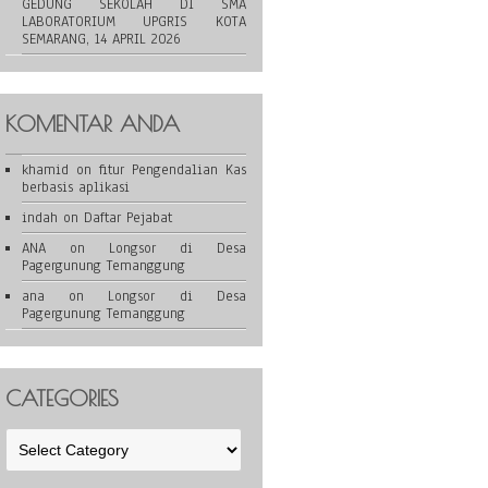
GEDUNG SEKOLAH DI SMA
LABORATORIUM UPGRIS KOTA
SEMARANG, 14 APRIL 2026
KOMENTAR ANDA
khamid
on
fitur Pengendalian Kas
berbasis aplikasi
indah
on
Daftar Pejabat
ANA
on
Longsor di Desa
Pagergunung Temanggung
ana
on
Longsor di Desa
Pagergunung Temanggung
CATEGORIES
Categories