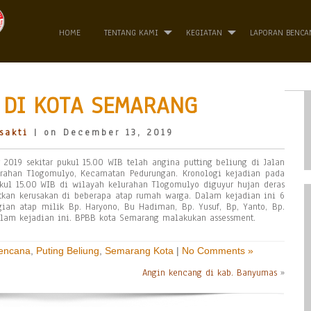
HOME
TENTANG KAMI
KEGIATAN
LAPORAN BENCA
 DI KOTA SEMARANG
sakti
| on December 13, 2019
2019 sekitar pukul 15.00 WIB telah angina putting beliung di Jalan
rahan Tlogomulyo, Kecamatan Pedurungan. Kronologi kejadian pada
kul 15.00 WIB di wilayah kelurahan Tlogomulyo diguyur hujan deras
tkan kerusakan di beberapa atap rumah warga. Dalam kejadian ini 6
an atap milik Bp. Haryono, Bu Hadiman, Bp. Yusuf, Bp, Yanto, Bp.
dalam kejadian ini. BPBB kota Semarang malakukan assessment.
Bencana
,
Puting Beliung
,
Semarang Kota
|
No Comments »
Angin kencang di kab. Banyumas
»