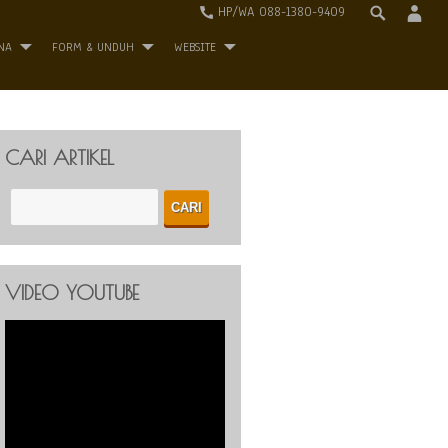
HP/WA 088-1380-9409
NA
FORM & UNDUH
WEBSITE
CARI ARTIKEL
VIDEO YOUTUBE