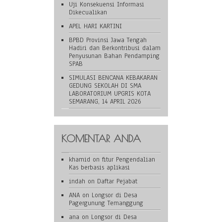
Uji Konsekuensi Informasi
Dikecualikan
APEL HARI KARTINI
BPBD Provinsi Jawa Tengah
Hadiri dan Berkontribusi dalam
Penyusunan Bahan Pendamping
SPAB
SIMULASI BENCANA KEBAKARAN
GEDUNG SEKOLAH DI SMA
LABORATORIUM UPGRIS KOTA
SEMARANG, 14 APRIL 2026
KOMENTAR ANDA
khamid
on
fitur Pengendalian
Kas berbasis aplikasi
indah
on
Daftar Pejabat
ANA
on
Longsor di Desa
Pagergunung Temanggung
ana
on
Longsor di Desa