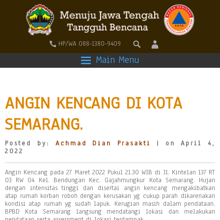
HP/WA 088-1380-9409
Main Menu
ANGIN KENCANG DI KOTA
SEMARANG.
Posted by:
Achmad Dian Prasakti
| on April 4,
2022
Angin Kencang pada 27 Maret 2022 Pukul 21.30 WIB di Jl. Kintelan 137 RT
03 RW 04 Kel. Bendungan Kec. Gajahmungkur Kota Semarang. Hujan
dengan intensitas tinggi dan disertai angin kencang mengakibatkan
atap rumah korban roboh dengan kerusakan yg cukup parah dikarenakan
kondisi atap rumah yg sudah lapuk. Kerugian masih dalam pendataan.
BPBD Kota Semarang langsung mendatangi lokasi dan melakukan
pendataan serta assessment di lokasi terdampak.