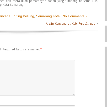
men dan melakukan pemotongan pohon yang tumbang bersama KSB,
pp Kota Semarang.
Bencana
,
Puting Beliung
,
Semarang Kota
|
No Comments »
Angin Kencang di Kab. Purbalingga
»
.
Required fields are marked
*