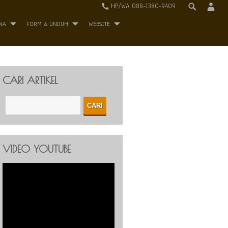
HP/WA 088-1380-9409
NA
FORM & UNDUH
WEBSITE
CARI ARTIKEL
VIDEO YOUTUBE