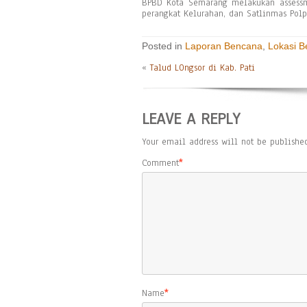
BPBD Kota Semarang melakukan assess
perangkat Kelurahan, dan Satlinmas Pol
Posted in
Laporan Bencana
,
Lokasi 
«
Talud LOngsor di Kab. Pati
LEAVE A REPLY
Your email address will not be published
Comment
*
Name
*