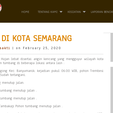
HOME
TENTANG KAMI
KEGIATAN
LAPORAN BENCA
 DI KOTA SEMARANG
sakti
| on February 25, 2020
 Hujan lebat disertai angin kencang yang mengguyur wilayah kota
 tumbang di beberapa lokasi antara lain :
tugong Kec. Banyumanik. kejadian pukul 06:00 WIB, pohon Trembesi
Sudah tertangani.
g menutup jalan.
 tumbang menutup jalan .
 tumbang menutup jalan .
 Tambakaji Pohon tumbang menutup jalan .