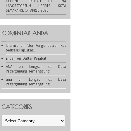
GEDUNG SEKOLAH DI SMA
LABORATORIUM UPGRIS KOTA
SEMARANG, 14 APRIL 2026
KOMENTAR ANDA
khamid
on
fitur Pengendalian Kas
berbasis aplikasi
indah
on
Daftar Pejabat
ANA
on
Longsor di Desa
Pagergunung Temanggung
ana
on
Longsor di Desa
Pagergunung Temanggung
CATEGORIES
Categories