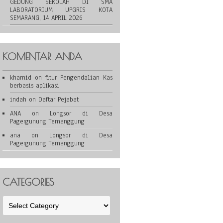
GEDUNG SEKOLAH DI SMA
LABORATORIUM UPGRIS KOTA
SEMARANG, 14 APRIL 2026
KOMENTAR ANDA
khamid
on
fitur Pengendalian Kas
berbasis aplikasi
indah
on
Daftar Pejabat
ANA
on
Longsor di Desa
Pagergunung Temanggung
ana
on
Longsor di Desa
Pagergunung Temanggung
CATEGORIES
Categories