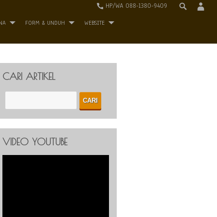
HP/WA 088-1380-9409
NA
FORM & UNDUH
WEBSITE
CARI ARTIKEL
VIDEO YOUTUBE