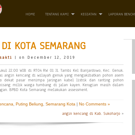
HOME
TENTANG KAMI
KEGIATAN
LAPORAN BENCA
 DI KOTA SEMARANG
sakti
| on December 12, 2019
kul 22.00 WIB di RT04 RW 01 Jl. Tambi Kel Banjardowo, Kec. Genuk.
rtai angin kencang di wilayah genuk yang mengakibatkan pohon asem
o dekat pasar menimpa jaringan kabel listrik dan ranting pohon
isang milik warga tumbang di jalan kayen. Kerugian masih dalam
ngan. BPBD Kota Semarang melakukan assessment.
Bencana
,
Puting Beliung
,
Semarang Kota
|
No Comments »
angin kencang di Kab. Sukoharjo
»