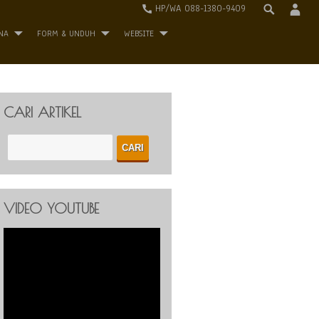
HP/WA 088-1380-9409
NA
FORM & UNDUH
WEBSITE
CARI ARTIKEL
VIDEO YOUTUBE