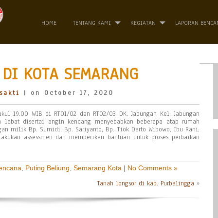
HOME
TENTANG KAMI
KEGIATAN
LAPORAN BENCA
 DI KOTA SEMARANG
sakti
| on October 17, 2020
kul 19.00 WIB di RT01/02 dan RT02/03 DK. Jabungan Kel. Jabungan
n lebat disertai angin kencang menyebabkan beberapa atap rumah
gan milik Bp. Sumidi, Bp. Sariyanto, Bp. Tiok Darto Wibowo, Ibu Rani,
akukan assessmen dan memberikan bantuan untuk proses perbaikan
Bencana
,
Puting Beliung
,
Semarang Kota
|
No Comments »
Tanah longsor di kab. Purbalingga
»