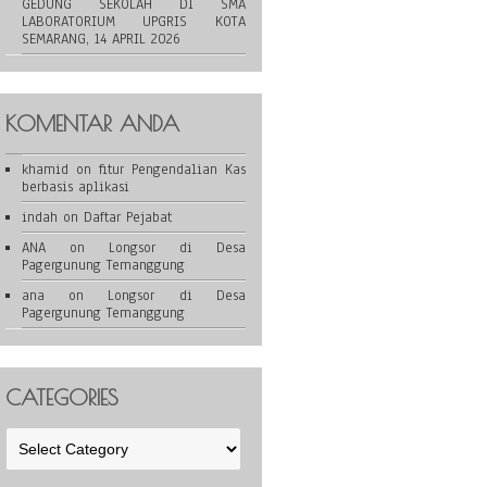
GEDUNG SEKOLAH DI SMA
LABORATORIUM UPGRIS KOTA
SEMARANG, 14 APRIL 2026
KOMENTAR ANDA
khamid
on
fitur Pengendalian Kas
berbasis aplikasi
indah
on
Daftar Pejabat
ANA
on
Longsor di Desa
Pagergunung Temanggung
ana
on
Longsor di Desa
Pagergunung Temanggung
CATEGORIES
Categories