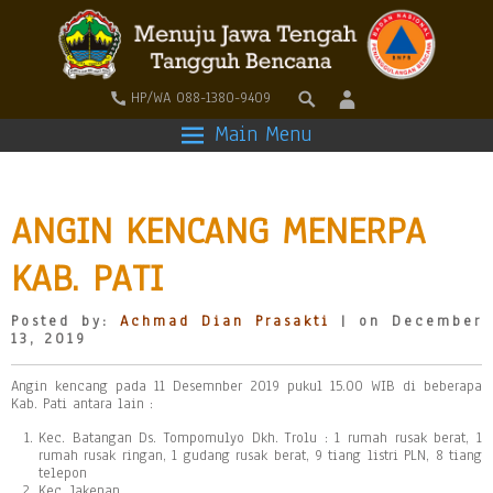
HP/WA 088-1380-9409
Main Menu
ANGIN KENCANG MENERPA
KAB. PATI
Posted by:
Achmad Dian Prasakti
| on December
13, 2019
Angin kencang pada 11 Desemnber 2019 pukul 15.00 WIB di beberapa
Kab. Pati antara lain :
Kec. Batangan Ds. Tompomulyo Dkh. Trolu : 1 rumah rusak berat, 1
rumah rusak ringan, 1 gudang rusak berat, 9 tiang listri PLN, 8 tiang
telepon
Kec. Jakenan