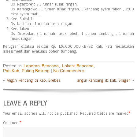
Ds. Ngastorejo : 1 rumah rusak ringan.
Ds. Karangrowo : 1 rumah rusak ringan, 1 kandang ayam roboh , 3500
ekor ayam mati.,
Kec. Sukolilo
Ds. Kasihan : 1 rumah rusak ringan.
Kec. Jaken
Ds. Sriwedari : 1 rumah rusak roboh, 1 pohon tumbang , 1 rumah
rusak ringan.
Kerugian ditaksir sekitar Rp. 126.000.000,-.BPBD Kab. Pati melakukan
assessment dan evakuasi pohon tumbang.
Posted in
Laporan Bencana
,
Lokasi Bencana
,
Pati Kab
,
Puting Beliung
|
No Comments »
«
Angin kencang di kab. Brebes
angin kencang di kab. Sragen
»
LEAVE A REPLY
Your email address will not be published.
Required fields are marked
*
Comment
*