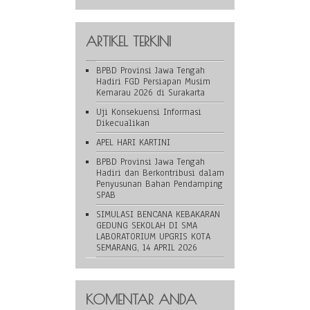
ARTIKEL TERKINI
BPBD Provinsi Jawa Tengah
Hadiri FGD Persiapan Musim
Kemarau 2026 di Surakarta
Uji Konsekuensi Informasi
Dikecualikan
APEL HARI KARTINI
BPBD Provinsi Jawa Tengah
Hadiri dan Berkontribusi dalam
Penyusunan Bahan Pendamping
SPAB
SIMULASI BENCANA KEBAKARAN
GEDUNG SEKOLAH DI SMA
LABORATORIUM UPGRIS KOTA
SEMARANG, 14 APRIL 2026
KOMENTAR ANDA