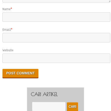
Name
*
Email
*
Website
CARI ARTIKEL