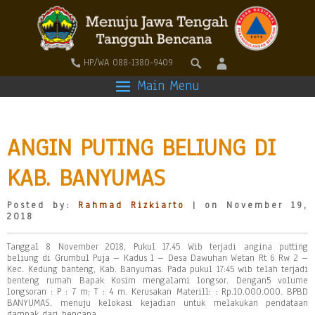
HP/WA 088-1380-9409
Main Menu
ANGIN PUTING BELIUNG DI
KAB. BANYUMAS
Posted by:
Rahmad Rizkiarto
| on November 19,
2018
Tanggal 8 November 2018, Pukul 17.45 Wib terjadi angina putting
beliung di Grumbul Puja – Kadus 1 – Desa Dawuhan Wetan Rt 6 Rw 2 –
Kec. Kedung banteng, Kab. Banyumas. Pada pukul 17:45 wib telah terjadi
benteng rumah Bapak Kosim mengalami longsor. Dengan5 volume
longsoran : P : 7 m; T : 4 m. Kerusakan Materill: : Rp.10.000.000. BPBD
BANYUMAS. menuju kelokasi kejadian untuk melakukan pendataan
dampak dari bencana.