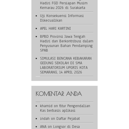
Hadiri FGD Persiapan Musim
Kemarau 2026 di Surakarta
Uji Konsekuensi Informasi
Dikecualikan
APEL HARI KARTINI
BPBD Provinsi Jawa Tengah
Hadiri dan Berkontribusi dalam
Penyusunan Bahan Pendamping
SPAB
SIMULASI BENCANA KEBAKARAN
GEDUNG SEKOLAH DI SMA
LABORATORIUM UPGRIS KOTA
SEMARANG, 14 APRIL 2026
KOMENTAR ANDA
khamid
on
fitur Pengendalian
Kas berbasis aplikasi
indah
on
Daftar Pejabat
ANA
on
Longsor di Desa