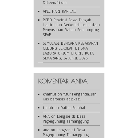
Dikecualikan
APEL HARI KARTINI
BPBD Provinsi Jawa Tengah
Hadiri dan Berkontribusi dalam
Penyusunan Bahan Pendamping
SPAB
SIMULASI BENCANA KEBAKARAN
GEDUNG SEKOLAH DI SMA
LABORATORIUM UPGRIS KOTA
SEMARANG, 14 APRIL 2026
KOMENTAR ANDA
khamid
on
fitur Pengendalian
Kas berbasis aplikasi
indah
on
Daftar Pejabat
ANA
on
Longsor di Desa
Pagergunung Temanggung
ana
on
Longsor di Desa
Pagergunung Temanggung