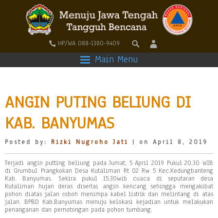
HP/WA 088-1380-9409
Main Menu
ANGIN PUTING BELIUNG DI
KAB. BANYUMAS
Posted by:
Rizki Nugroho Jati
| on April 8, 2019
Terjadi angin putting beliung pada Jumat, 5 April 2019 Pukul 20.30 WIB
di Grumbul Prangkokan Desa Kutaliman Rt 02 Rw 5 Kec.Kedungbanteng
Kab. Banyumas. Sekira pukul 15.30wib cuaca di seputaran desa
Kutaliman hujan deras disertai angin kencang sehingga mengakibat
pohon diatas jalan roboh menimpa kabel listrik dan melintang di atas
jalan. BPBD Kab.Banyumas menuju kelokasi kejadian untuk melakukan
penanganan dan pemotongan pada pohon tumbang.