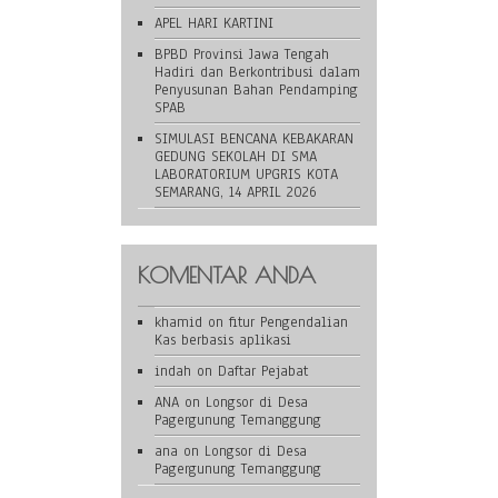
APEL HARI KARTINI
BPBD Provinsi Jawa Tengah
Hadiri dan Berkontribusi dalam
Penyusunan Bahan Pendamping
SPAB
SIMULASI BENCANA KEBAKARAN
GEDUNG SEKOLAH DI SMA
LABORATORIUM UPGRIS KOTA
SEMARANG, 14 APRIL 2026
KOMENTAR ANDA
khamid
on
fitur Pengendalian
Kas berbasis aplikasi
indah
on
Daftar Pejabat
ANA
on
Longsor di Desa
Pagergunung Temanggung
ana
on
Longsor di Desa
Pagergunung Temanggung