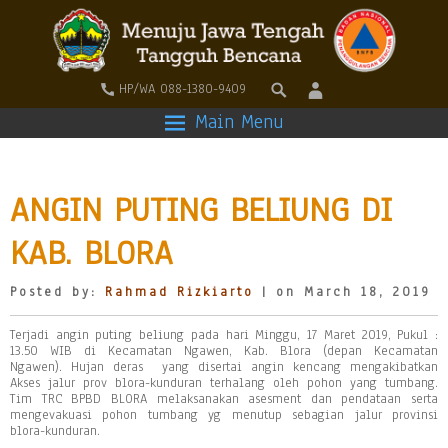
HP/WA 088-1380-9409
Main Menu
ANGIN PUTING BELIUNG DI
KAB. BLORA
Posted by:
Rahmad Rizkiarto
| on March 18, 2019
Terjadi angin puting beliung pada hari Minggu, 17 Maret 2019, Pukul :
13.50 WIB di Kecamatan Ngawen, Kab. Blora (depan Kecamatan
Ngawen). Hujan deras yang disertai angin kencang mengakibatkan
Akses jalur prov blora-kunduran terhalang oleh pohon yang tumbang.
Tim TRC BPBD BLORA melaksanakan asesment dan pendataan serta
mengevakuasi pohon tumbang yg menutup sebagian jalur provinsi
blora-kunduran.