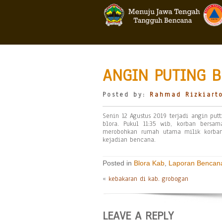
ANGIN PUTING B
Posted by:
Rahmad Rizkiart
Senin 12 Agustus 2019 terjadi angin pu
blora. Pukul 11:35 wib, korban bersa
merobohkan rumah utama milik korban
kejadian bencana.
Posted in
Blora Kab
,
Laporan Bencan
«
kebakaran di kab. grobogan
LEAVE A REPLY