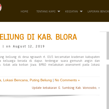
HOME
TENTANG KAMI
KEGIATAN
LAPORAN BENCA
ELIUNG DI KAB. BLORA
o
| on August 12, 2019
tting beliung di desa ngrawoh rt. 03/1 kecamatan kradenan kabupaten
ma keluarga berada di dapur. terdengar suara gemuruh angin dan
. tidak ada korban jiwa. BPBD melakukan assessment pada lokasi
a
,
Lokasi Bencana
,
Puting Beliung
|
No Comments »
Update kebakaran G. Sumbing Kab. Wonosobo,
»