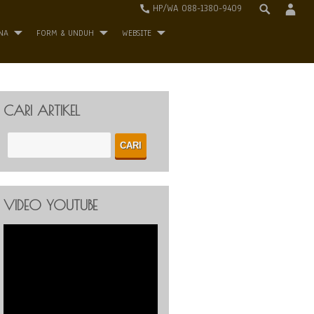
HP/WA 088-1380-9409
NA
FORM & UNDUH
WEBSITE
CARI ARTIKEL
VIDEO YOUTUBE