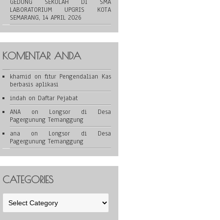
GEDUNG SEKOLAH DI SMA
LABORATORIUM UPGRIS KOTA
SEMARANG, 14 APRIL 2026
KOMENTAR ANDA
khamid
on
fitur Pengendalian Kas
berbasis aplikasi
indah
on
Daftar Pejabat
ANA
on
Longsor di Desa
Pagergunung Temanggung
ana
on
Longsor di Desa
Pagergunung Temanggung
CATEGORIES
Categories