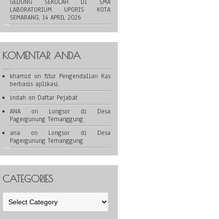
GEDUNG SEKOLAH DI SMA
LABORATORIUM UPGRIS KOTA
SEMARANG, 14 APRIL 2026
KOMENTAR ANDA
khamid
on
fitur Pengendalian Kas
berbasis aplikasi
indah
on
Daftar Pejabat
ANA
on
Longsor di Desa
Pagergunung Temanggung
ana
on
Longsor di Desa
Pagergunung Temanggung
CATEGORIES
Categories