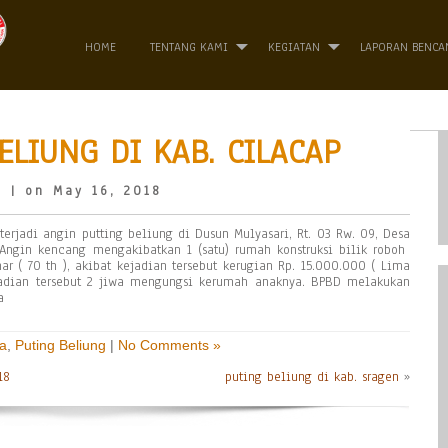
HOME
TENTANG KAMI
KEGIATAN
LAPORAN BENCA
ELIUNG DI KAB. CILACAP
o
| on May 16, 2018
terjadi angin putting beliung di Dusun Mulyasari, Rt. 03 Rw. 09, Desa
. Angin kencang mengakibatkan 1 (satu) rumah konstruksi bilik roboh
 ( 70 th ), akibat kejadian tersebut kerugian Rp. 15.000.000 ( Lima
jadian tersebut 2 jiwa mengungsi kerumah anaknya. BPBD melakukan
a
a
,
Puting Beliung
|
No Comments »
18
puting beliung di kab. sragen
»