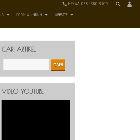
HP/WA 088-1380-9409
NA
FORM & UNDUH
WEBSITE
CARI ARTIKEL
VIDEO YOUTUBE