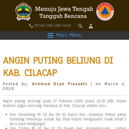
HP/WA 088-1380-9409
Main Menu
ANGIN PUTING BELIUNG DI
KAB. CILACAP
Posted by:
Achmad Dian Prasakti
| on March 4,
2020
Angin puting beliung pada 27 Februari 2020 pukul 16.45 WIB. Hujan
disertai angin kencang menerpa di Kab. Cilacap antara lain :
Dsn Cikondang Rt 02 Rw 05 Ds Kunci Kec. Sidareja: Pohon petai
tumbang menimpa rumah Bp. Mad Kasim mengalami rusak berat 1
kk 4 jiwa mengungsi.
Dsn Cijoho Rt 01 Rw 01 Ds Tayem Kec. Karangpucung : pohon