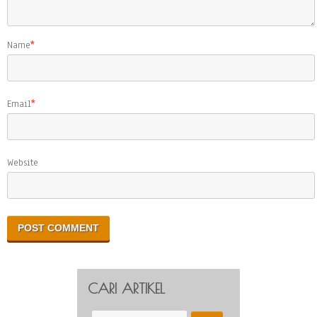
Name
*
Email
*
Website
CARI ARTIKEL