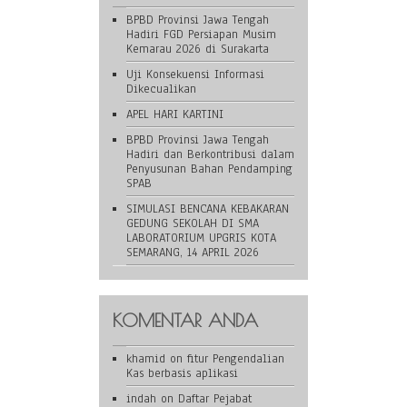
BPBD Provinsi Jawa Tengah
Hadiri FGD Persiapan Musim
Kemarau 2026 di Surakarta
Uji Konsekuensi Informasi
Dikecualikan
APEL HARI KARTINI
BPBD Provinsi Jawa Tengah
Hadiri dan Berkontribusi dalam
Penyusunan Bahan Pendamping
SPAB
SIMULASI BENCANA KEBAKARAN
GEDUNG SEKOLAH DI SMA
LABORATORIUM UPGRIS KOTA
SEMARANG, 14 APRIL 2026
KOMENTAR ANDA
khamid
on
fitur Pengendalian
Kas berbasis aplikasi
indah
on
Daftar Pejabat