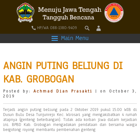
HP/WA 088-1380-9409
Main Menu
ANGIN PUTING BELIUNG DI
KAB. GROBOGAN
Posted by:
Achmad Dian Prasakti
| on October 3,
2019
Terjadi angin puting beliung pada 2 Oktober 2019 pukul 15.00 WIB di
Dusun Bulu Desa Tunjunrejo Kec. Wirosari yang mengakibatkan 4 rumah
atapnya (genteng beterbangan). Tidak ada korban jiwa dalam kejadian
ini. BPBD Kab. Grobogan mengadakan pendataan dan bersama warga
bergotong royong membantu pembenahan genteng