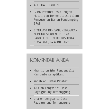
APEL HARI KARTINI
BPBD Provinsi Jawa Tengah
Hadiri dan Berkontribusi dalam
Penyusunan Bahan Pendamping
SPAB
SIMULASI BENCANA KEBAKARAN
GEDUNG SEKOLAH DI SMA
LABORATORIUM UPGRIS KOTA
SEMARANG, 14 APRIL 2026
KOMENTAR ANDA
khamid
on
fitur Pengendalian
Kas berbasis aplikasi
indah
on
Daftar Pejabat
ANA
on
Longsor di Desa
Pagergunung Temanggung
ana
on
Longsor di Desa
Pagergunung Temanggung