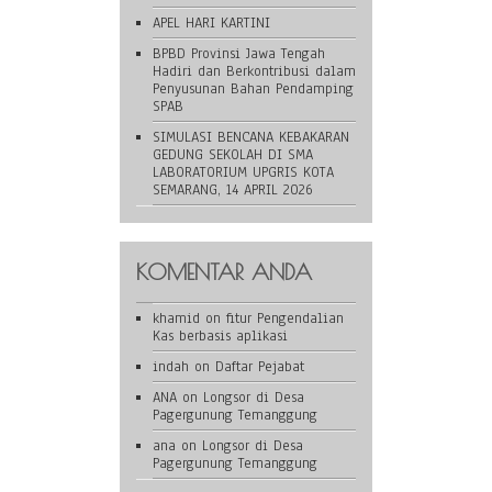
APEL HARI KARTINI
BPBD Provinsi Jawa Tengah
Hadiri dan Berkontribusi dalam
Penyusunan Bahan Pendamping
SPAB
SIMULASI BENCANA KEBAKARAN
GEDUNG SEKOLAH DI SMA
LABORATORIUM UPGRIS KOTA
SEMARANG, 14 APRIL 2026
KOMENTAR ANDA
khamid
on
fitur Pengendalian
Kas berbasis aplikasi
indah
on
Daftar Pejabat
ANA
on
Longsor di Desa
Pagergunung Temanggung
ana
on
Longsor di Desa
Pagergunung Temanggung