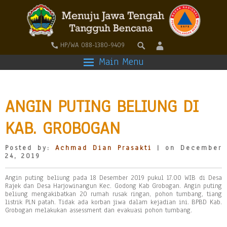
HP/WA 088-1380-9409
Main Menu
ANGIN PUTING BELIUNG DI
KAB. GROBOGAN
Posted by:
Achmad Dian Prasakti
| on December
24, 2019
Angin puting beliung pada 18 Desember 2019 pukul 17.00 WIB di Desa
Rajek dan Desa Harjowinangun Kec. Godong Kab Grobogan. Angin puting
beliung mengakibatkan 20 rumah rusak ringan, pohon tumbang, tiang
listrik PLN patah. Tidak ada korban jiwa dalam kejadian ini. BPBD Kab.
Grobogan melakukan assessment dan evakuasi pohon tumbang.