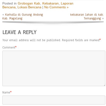
Posted in
Grobogan Kab
,
Kebakaran
,
Laporan
Bencana
,
Lokasi Bencana
|
No Comments »
«
Karhutla di Gunung Andong
kebakaran lahan di kab.
Kab. Magelang
Temanggung
»
LEAVE A REPLY
Your email address will not be published.
Required fields are marked
*
Comment
*
Name
*