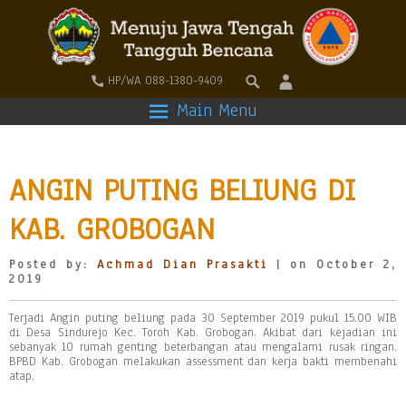
HP/WA 088-1380-9409
Main Menu
ANGIN PUTING BELIUNG DI
KAB. GROBOGAN
Posted by:
Achmad Dian Prasakti
| on October 2,
2019
Terjadi Angin puting beliung pada 30 September 2019 pukul 15.00 WIB
di Desa Sindurejo Kec. Toroh Kab. Grobogan. Akibat dari kejadian ini
sebanyak 10 rumah genting beterbangan atau mengalami rusak ringan.
BPBD Kab. Grobogan melakukan assessment dan kerja bakti membenahi
atap.