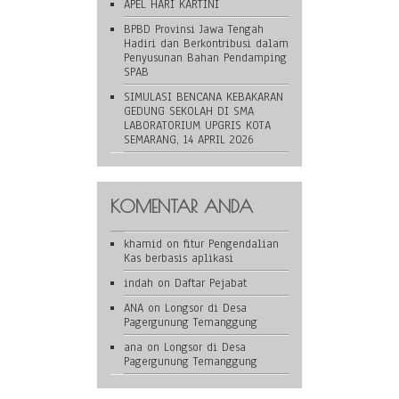
APEL HARI KARTINI
BPBD Provinsi Jawa Tengah
Hadiri dan Berkontribusi dalam
Penyusunan Bahan Pendamping
SPAB
SIMULASI BENCANA KEBAKARAN
GEDUNG SEKOLAH DI SMA
LABORATORIUM UPGRIS KOTA
SEMARANG, 14 APRIL 2026
KOMENTAR ANDA
khamid
on
fitur Pengendalian
Kas berbasis aplikasi
indah
on
Daftar Pejabat
ANA
on
Longsor di Desa
Pagergunung Temanggung
ana
on
Longsor di Desa
Pagergunung Temanggung