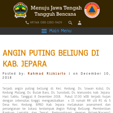
HP/WA 088-1380-9409
Main Menu
ANGIN PUTING BELIUNG DI
KAB. JEPARA
Posted by:
Rahmad Rizkiarto
| on December 10,
2018
Terjadi angin puting beliung di Kec. Kedung, Ds. Sowan kidul, Ds.
Kedung Malang, Ds. Bulak Baru, Ds. Surodadi, Ds. Wanusobo, kab. Jepara.
Hari Sabtu, Tanggal 8 Desember 2018, Pukul 17.00 WIB terjadi hujan
dengan intensitas tinggi mengakibatkan ± 15 rumah RR s/d RS di 5
Desa Kec. Kedung. BPBD Kab. Jepara melakukan assessment dan
penanganan ke lokasi terdampak Angin Puting Beliung. Memberikan
Bantuan Logistik dan Terpal. Berkoordinasi dengan Polsek/Koramil