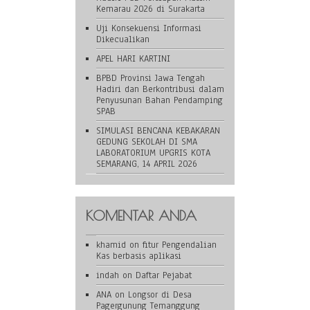
Kemarau 2026 di Surakarta
Uji Konsekuensi Informasi
Dikecualikan
APEL HARI KARTINI
BPBD Provinsi Jawa Tengah
Hadiri dan Berkontribusi dalam
Penyusunan Bahan Pendamping
SPAB
SIMULASI BENCANA KEBAKARAN
GEDUNG SEKOLAH DI SMA
LABORATORIUM UPGRIS KOTA
SEMARANG, 14 APRIL 2026
KOMENTAR ANDA
khamid
on
fitur Pengendalian
Kas berbasis aplikasi
indah
on
Daftar Pejabat
ANA
on
Longsor di Desa
Pagergunung Temanggung