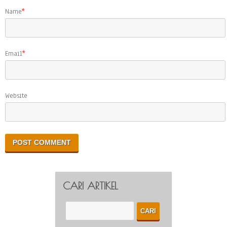
Name
*
Email
*
Website
CARI ARTIKEL