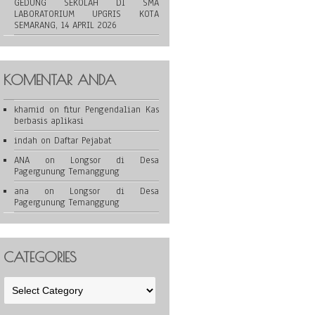
GEDUNG SEKOLAH DI SMA
LABORATORIUM UPGRIS KOTA
SEMARANG, 14 APRIL 2026
KOMENTAR ANDA
khamid
on
fitur Pengendalian Kas
berbasis aplikasi
indah
on
Daftar Pejabat
ANA
on
Longsor di Desa
Pagergunung Temanggung
ana
on
Longsor di Desa
Pagergunung Temanggung
CATEGORIES
Categories