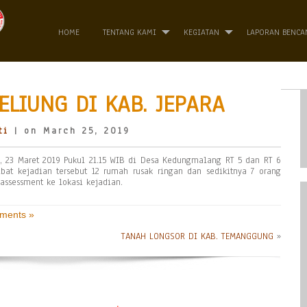
HOME
TENTANG KAMI
KEGIATAN
LAPORAN BENCA
ELIUNG DI KAB. JEPARA
ti
| on March 25, 2019
u, 23 Maret 2019 Pukul 21.15 WIB di Desa Kedungmalang RT 5 dan RT 6
at kejadian tersebut 12 rumah rusak ringan dan sedikitnya 7 orang
ssessment ke lokasi kejadian.
ments »
TANAH LONGSOR DI KAB. TEMANGGUNG
»