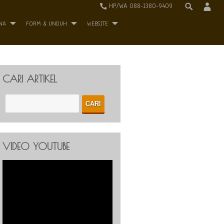
HP/WA 088-1380-9409
NA
FORM & UNDUH
WEBSITE
CARI ARTIKEL
VIDEO YOUTUBE