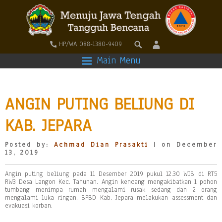
HP/WA 088-1380-9409
Main Menu
ANGIN PUTING BELIUNG DI
KAB. JEPARA
Posted by:
Achmad Dian Prasakti
| on December
13, 2019
Angin puting beliung pada 11 Desember 2019 pukul 12.30 WIB di RT5
RW3 Desa Langon Kec. Tahunan. Angin kencang mengakibatkan 1 pohon
tumbang menimpa rumah mengalami rusak sedang dan 2 orang
mengalami luka ringan. BPBD Kab. Jepara melakukan assessment dan
evakuasi korban.