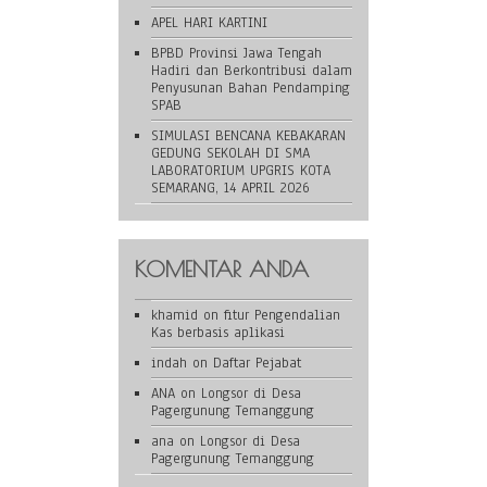
APEL HARI KARTINI
BPBD Provinsi Jawa Tengah
Hadiri dan Berkontribusi dalam
Penyusunan Bahan Pendamping
SPAB
SIMULASI BENCANA KEBAKARAN
GEDUNG SEKOLAH DI SMA
LABORATORIUM UPGRIS KOTA
SEMARANG, 14 APRIL 2026
KOMENTAR ANDA
khamid
on
fitur Pengendalian
Kas berbasis aplikasi
indah
on
Daftar Pejabat
ANA
on
Longsor di Desa
Pagergunung Temanggung
ana
on
Longsor di Desa
Pagergunung Temanggung