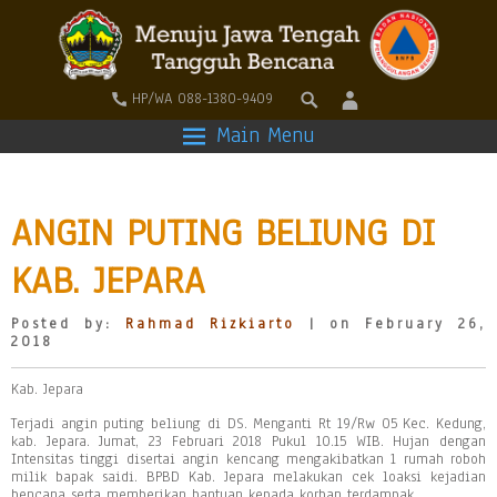
HP/WA 088-1380-9409
Main Menu
ANGIN PUTING BELIUNG DI
KAB. JEPARA
Posted by:
Rahmad Rizkiarto
| on February 26,
2018
Kab. Jepara
Terjadi angin puting beliung di DS. Menganti Rt 19/Rw 05 Kec. Kedung,
kab. Jepara. Jumat, 23 Februari 2018 Pukul 10.15 WIB. Hujan dengan
Intensitas tinggi disertai angin kencang mengakibatkan 1 rumah roboh
milik bapak saidi. BPBD Kab. Jepara melakukan cek loaksi kejadian
bencana serta memberikan bantuan kepada korban terdampak.