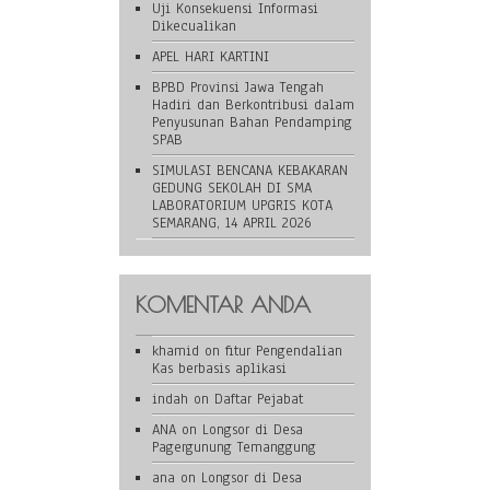
Uji Konsekuensi Informasi
Dikecualikan
APEL HARI KARTINI
BPBD Provinsi Jawa Tengah
Hadiri dan Berkontribusi dalam
Penyusunan Bahan Pendamping
SPAB
SIMULASI BENCANA KEBAKARAN
GEDUNG SEKOLAH DI SMA
LABORATORIUM UPGRIS KOTA
SEMARANG, 14 APRIL 2026
KOMENTAR ANDA
khamid
on
fitur Pengendalian
Kas berbasis aplikasi
indah
on
Daftar Pejabat
ANA
on
Longsor di Desa
Pagergunung Temanggung
ana
on
Longsor di Desa