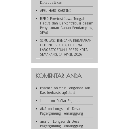
Dikecualikan
APEL HARI KARTINI
BPBD Provinsi Jawa Tengah
Hadiri dan Berkontribusi dalam
Penyusunan Bahan Pendamping
SPAB
SIMULASI BENCANA KEBAKARAN
GEDUNG SEKOLAH DI SMA
LABORATORIUM UPGRIS KOTA
SEMARANG, 14 APRIL 2026
KOMENTAR ANDA
khamid
on
fitur Pengendalian
Kas berbasis aplikasi
indah
on
Daftar Pejabat
ANA
on
Longsor di Desa
Pagergunung Temanggung
ana
on
Longsor di Desa
Pagergunung Temanggung