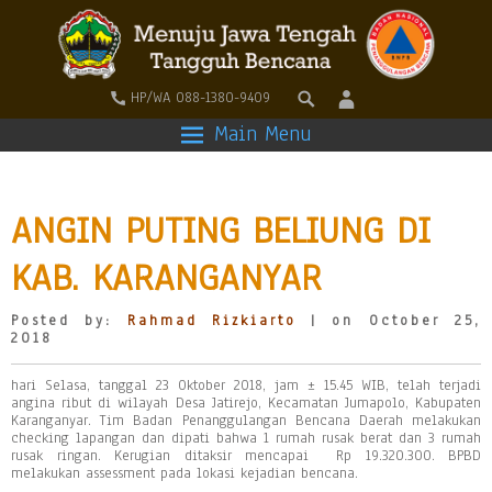
HP/WA 088-1380-9409
Main Menu
ANGIN PUTING BELIUNG DI
KAB. KARANGANYAR
Posted by:
Rahmad Rizkiarto
| on October 25,
2018
hari Selasa, tanggal 23 Oktober 2018, jam ± 15.45 WIB, telah terjadi
angina ribut di wilayah Desa Jatirejo, Kecamatan Jumapolo, Kabupaten
Karanganyar. Tim Badan Penanggulangan Bencana Daerah melakukan
checking lapangan dan dipati bahwa 1 rumah rusak berat dan 3 rumah
rusak ringan. Kerugian ditaksir mencapai Rp 19.320.300. BPBD
melakukan assessment pada lokasi kejadian bencana.