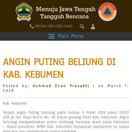
HP/WA 088-1380-9409
Main Menu
ANGIN PUTING BELIUNG DI
KAB. KEBUMEN
Posted by:
Achmad Dian Prasakti
| on March 7,
2018
Kab. Kebumen
Terjadi Angin Puting Beliung pada Selasa, 6 Maret 2018 pukul 05.00
WIB di Jln. Raya Bocor No. 40 Depan gudang Pusri Kab. Kebumen. Angin
kencang mengakibatkan pohon tumbang menutup akses jalan Kebumen
– Bulus pesantren. BPBD Kab. Kebumen melakukan assessment ke lokasi
bencana dan pembersihan pohon tumbang.