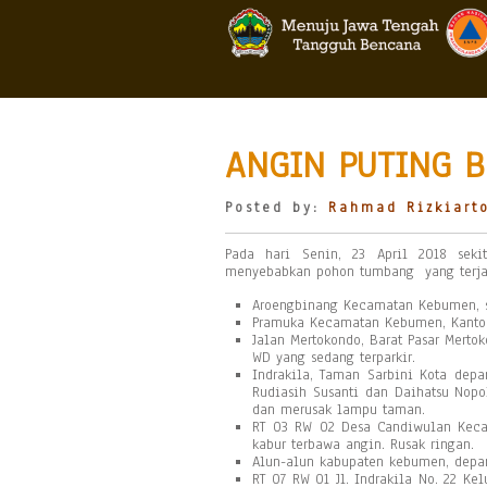
ANGIN PUTING B
Posted by:
Rahmad Rizkiart
Pada hari Senin, 23 April 2018 seki
menyebabkan pohon tumbang yang terjadi
Aroengbinang Kecamatan Kebumen, s
Pramuka Kecamatan Kebumen, Kantor
Jalan Mertokondo, Barat Pasar Mert
WD yang sedang terparkir.
Indrakila, Taman Sarbini Kota dep
Rudiasih Susanti dan Daihatsu Nopo
dan merusak lampu taman.
RT 03 RW 02 Desa Candiwulan Keca
kabur terbawa angin. Rusak ringan.
Alun-alun kabupaten kebumen, depan
RT 07 RW 01 Jl. Indrakila No. 22