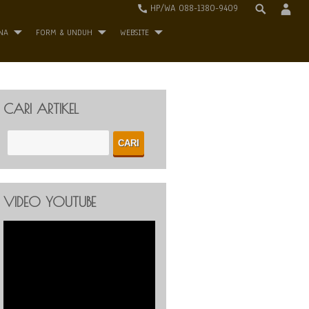
HP/WA 088-1380-9409
NA
FORM & UNDUH
WEBSITE
CARI ARTIKEL
VIDEO YOUTUBE