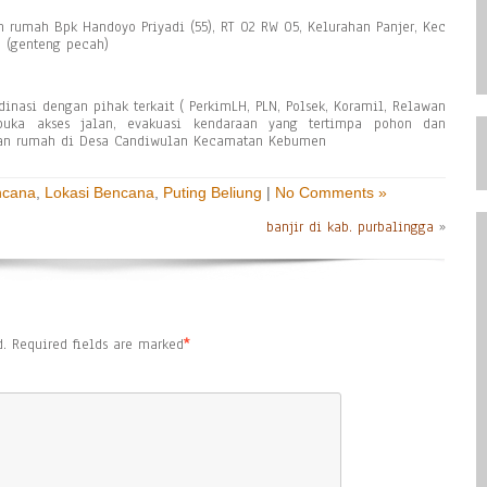
umah Bpk Handoyo Priyadi (55), RT 02 RW 05, Kelurahan Panjer, Kec
 (genteng pecah)
nasi dengan pihak terkait ( PerkimLH, PLN, Polsek, Koramil, Relawan
uka akses jalan, evakuasi kendaraan yang tertimpa pohon dan
rban rumah di Desa Candiwulan Kecamatan Kebumen
ncana
,
Lokasi Bencana
,
Puting Beliung
|
No Comments »
banjir di kab. purbalingga
»
.
Required fields are marked
*