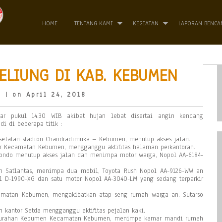
HOME
TENTANG KAMI
KEGIATAN
LAPORAN BENCA
ELIUNG DI KAB. KEBUMEN
o
| on April 24, 2018
tar pukul 14.30 WIB akibat hujan lebat disertai angin kencang
 di beberapa titik :
elatan stadion Chandradimuka – Kebumen, menutup akses jalan.
 Kecamatan Kebumen, mengganggu aktifitas halaman perkantoran.
okondo menutup akses jalan dan menimpa motor warga, Nopol AA-6184-
an Satlantas, menimpa dua mobil, Toyota Rush Nopol AA-9126-WW an
l D-1990-XG dan satu motor Nopol AA-3040-LM yang sedang terparkir
matan Kebumen, mengakibatkan atap seng rumah warga an. Sutarso
 kantor Setda mengganggu aktifitas pejalan kaki.
 Kelurahan Kebumen Kecamatan Kebumen, menimpa kamar mandi rumah