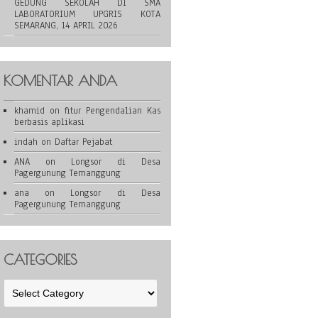
GEDUNG SEKOLAH DI SMA
LABORATORIUM UPGRIS KOTA
SEMARANG, 14 APRIL 2026
KOMENTAR ANDA
khamid
on
fitur Pengendalian Kas
berbasis aplikasi
indah
on
Daftar Pejabat
ANA
on
Longsor di Desa
Pagergunung Temanggung
ana
on
Longsor di Desa
Pagergunung Temanggung
CATEGORIES
Categories