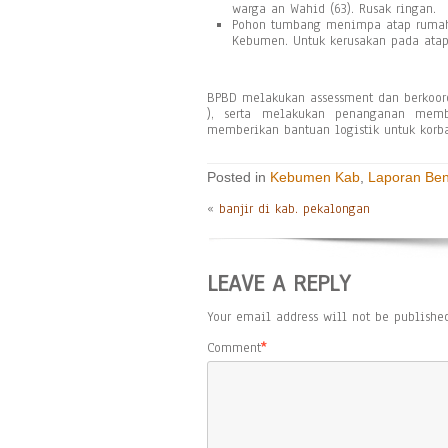
warga an Wahid (63). Rusak ringan.
Pohon tumbang menimpa atap rumah r
Kebumen. Untuk kerusakan pada atap
BPBD melakukan assessment dan berkoordi
), serta melakukan penanganan memb
memberikan bantuan logistik untuk ko
Posted in
Kebumen Kab
,
Laporan Be
«
banjir di kab. pekalongan
LEAVE A REPLY
Your email address will not be published
Comment
*