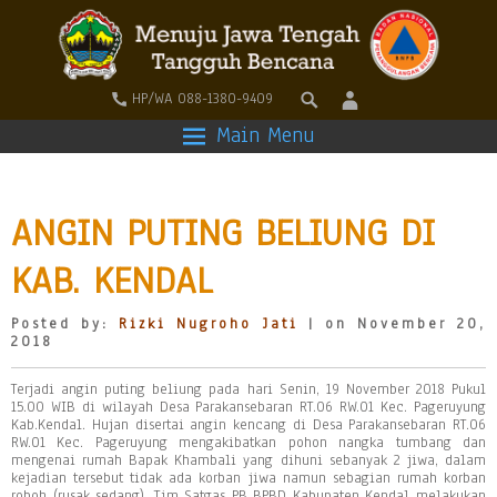
HP/WA 088-1380-9409
Main Menu
ANGIN PUTING BELIUNG DI
KAB. KENDAL
Posted by:
Rizki Nugroho Jati
| on November 20,
2018
Terjadi angin puting beliung pada hari Senin, 19 November 2018 Pukul
15.00 WIB di wilayah Desa Parakansebaran RT.06 RW.01 Kec. Pageruyung
Kab.Kendal. Hujan disertai angin kencang di Desa Parakansebaran RT.06
RW.01 Kec. Pageruyung mengakibatkan pohon nangka tumbang dan
mengenai rumah Bapak Khambali yang dihuni sebanyak 2 jiwa, dalam
kejadian tersebut tidak ada korban jiwa namun sebagian rumah korban
roboh (rusak
sedang). Tim Satgas PB BPBD Kabupaten Kendal melakukan