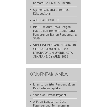
Kemarau 2026 di Surakarta
Uji Konsekuensi Informasi
Dikecualikan
APEL HARI KARTINI
BPBD Provinsi Jawa Tengah
Hadiri dan Berkontribusi dalam
Penyusunan Bahan Pendamping
SPAB
SIMULASI BENCANA KEBAKARAN
GEDUNG SEKOLAH DI SMA
LABORATORIUM UPGRIS KOTA
SEMARANG, 14 APRIL 2026
KOMENTAR ANDA
khamid
on
fitur Pengendalian
Kas berbasis aplikasi
indah
on
Daftar Pejabat
ANA
on
Longsor di Desa
Pagergunung Temanggung