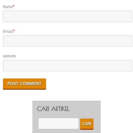
Name
*
Email
*
Website
CARI ARTIKEL