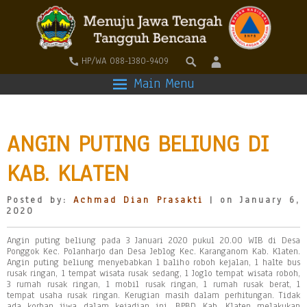
HP/WA 088-1380-9409
Main Menu
ANGIN PUTING BELIUNG DI
KAB. KLATEN
Posted by:
Achmad Dian Prasakti
| on January 6,
2020
Angin puting beliung pada 3 Januari 2020 pukul 20.00 WIB di Desa
Ponggok Kec. Polanharjo dan Desa Jeblog Kec. Karanganom Kab. Klaten.
Angin puting beliung menyebabkan 1 baliho roboh kejalan, 1 halte bus
rusak ringan, 1 tempat wisata rusak sedang, 1 Joglo tempat wisata roboh,
3 rumah rusak ringan, 1 mobil rusak ringan, 1 rumah rusak berat, 1
tempat usaha rusak ringan. Kerugian masih dalam perhitungan. Tidak
ada korban jiwa dalam kejadian ini. BPBD Kab. Klaten melakukan