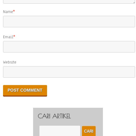
Name
*
Email
*
Website
CARI ARTIKEL