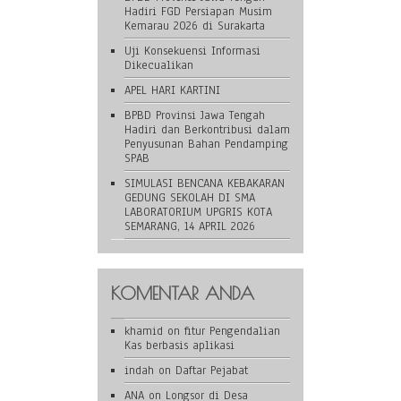
Hadiri FGD Persiapan Musim
Kemarau 2026 di Surakarta
Uji Konsekuensi Informasi
Dikecualikan
APEL HARI KARTINI
BPBD Provinsi Jawa Tengah
Hadiri dan Berkontribusi dalam
Penyusunan Bahan Pendamping
SPAB
SIMULASI BENCANA KEBAKARAN
GEDUNG SEKOLAH DI SMA
LABORATORIUM UPGRIS KOTA
SEMARANG, 14 APRIL 2026
KOMENTAR ANDA
khamid
on
fitur Pengendalian
Kas berbasis aplikasi
indah
on
Daftar Pejabat
ANA
on
Longsor di Desa