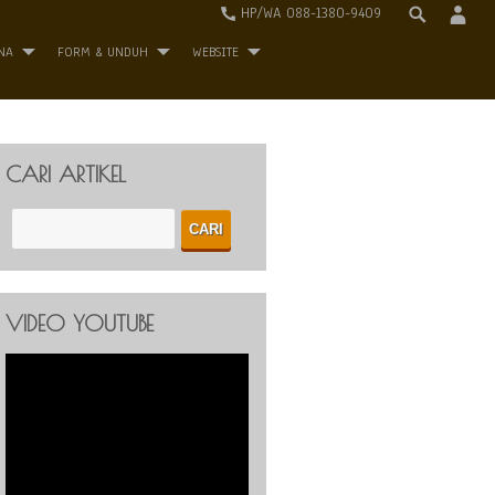
HP/WA 088-1380-9409
NA
FORM & UNDUH
WEBSITE
CARI ARTIKEL
VIDEO YOUTUBE