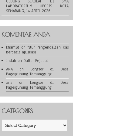
GEDUNG SEKOLAH DI SMA
LABORATORIUM UPGRIS KOTA
SEMARANG, 14 APRIL 2026
KOMENTAR ANDA
khamid
on
fitur Pengendalian Kas
berbasis aplikasi
indah
on
Daftar Pejabat
ANA
on
Longsor di Desa
Pagergunung Temanggung
ana
on
Longsor di Desa
Pagergunung Temanggung
CATEGORIES
Categories