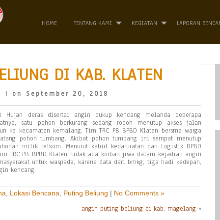
HOME
TENTANG KAMI
KEGIATAN
LAPORAN BENCA
ELIUNG DI KAB. KLATEN
o
| on September 20, 2018
B Hujan deras disertai angin cukup kencang melanda beberapa
atnya, satu pohon berkurang sedang roboh menutup akses jalan
un ke kecamatan kemalang. Tim TRC PB BPBD Klaten bersma warga
 batang pohon tumbang. Akibat pohon tumbang ini sempat menutup
honan milik telkom. Menurut kabid kedaruratan dan Logistik BPBD
 tim TRC PB BPBD Klaten, tidak ada korban jiwa dalam kejadian angin
asyarakat untuk waspada, karena data dari bmkg, tiga hadi kedepan,
gin kencang.
na
,
Lokasi Bencana
,
Puting Beliung
|
No Comments »
angin puting beliung di kab. magelang
»