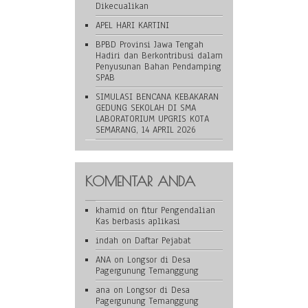
Dikecualikan
APEL HARI KARTINI
BPBD Provinsi Jawa Tengah
Hadiri dan Berkontribusi dalam
Penyusunan Bahan Pendamping
SPAB
SIMULASI BENCANA KEBAKARAN
GEDUNG SEKOLAH DI SMA
LABORATORIUM UPGRIS KOTA
SEMARANG, 14 APRIL 2026
KOMENTAR ANDA
khamid
on
fitur Pengendalian
Kas berbasis aplikasi
indah
on
Daftar Pejabat
ANA
on
Longsor di Desa
Pagergunung Temanggung
ana
on
Longsor di Desa
Pagergunung Temanggung