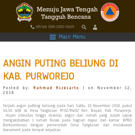
HP/WA 088-1380-9409
Main Menu
ANGIN PUTING BELIUNG DI
KAB. PURWOREJO
Posted by:
Rahmad Rizkiarto
| on November 12,
2018
Terjadi angin putting beliung pada hari Sabtu, 10 November 2018, pukul
04.30 WIB di Desa Tangkisan RT02/RW02 Kec. Bayan, Kab. Purworejo.
Hujan intesitas tinggi disertai angin dan rumah yang sudah lapuk
mengakibatkan 1 rumah Rusak pada bagian dapur dan kamar. BPBD
Berkoordinasi dengan pemerintah Desa Tangkisan dan melakukan
Asessment pada tempat kejadian.