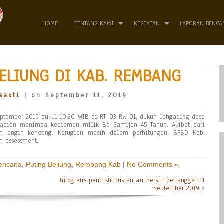
HOME
TENTANG KAMI
KEGIATAN
LAPORAN BENCA
ELIUNG DI KAB. REMBANG
sakti
| on September 11, 2019
eptember 2019 pukul 10.30 WIB di RT 03 RW 01, dukuh lohgading desa
jadian menimpa kediaman milik Bp Samijan 45 Tahun. Akibat dari
in angin kencang. Kerugian masih dalam perhitungan. BPBD Kab.
 assessment.
Bencana
,
Puting Beliung
,
Rembang Kab
|
No Comments »
Infografis pendistribusian air bersih pertanggal 11
September 2019
»