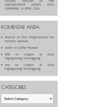
GEDUNG SEKOLAH DI SMA
LABORATORIUM UPGRIS KOTA
SEMARANG, 14 APRIL 2026
KOMENTAR ANDA
khamid
on
fitur Pengendalian Kas
berbasis aplikasi
indah
on
Daftar Pejabat
ANA
on
Longsor di Desa
Pagergunung Temanggung
ana
on
Longsor di Desa
Pagergunung Temanggung
CATEGORIES
Categories