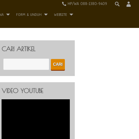
HP/WA 088-1380-9409
NA
FORM & UNDUH
WEBSITE
CARI ARTIKEL
VIDEO YOUTUBE