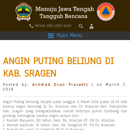
HP/WA 088-1380-9409
Main Menu
ANGIN PUTING BELIUNG DI
KAB. SRAGEN
Posted by:
Achmad Dian Prasakti
| on March 7,
2018
Angin Puting Beliung terjadi pada tanggal 6 Maret 2018 pukul 18.30 WIB
karena angin kencang di Ds. Krikilan dan Ds. Bukuran Kec. Kalijambe
Kab. Sragen yang mengakibatkan rumah tertimpa pohon tumbang dan
genting melingkap karena angin antara lain :
1. Rumah Masiyem, 80 tahun, tani, Dk. Krikilan RT. 08 Ds. Krikilan
2. Rumah Wasinah, 76 tahun, tani, Dk. Cengklik RT. 09 Ds. Bukuran
3. Rumah Bp somo 73 Cengklik Rt.10 Ds.Bukuran