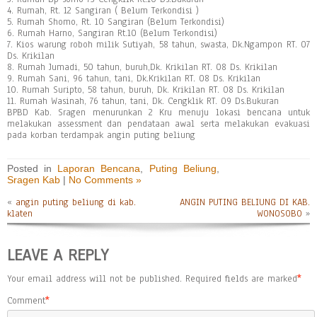
4. Rumah, Rt. 12 Sangiran ( Belum Terkondisi )
5. Rumah Shomo, Rt. 10 Sangiran (Belum Terkondisi)
6. Rumah Harno, Sangiran Rt.10 (Belum Terkondisi)
7. Kios warung roboh milik Sutiyah, 58 tahun, swasta, Dk.Ngampon RT. 07
Ds. Krikilan
8. Rumah Jumadi, 50 tahun, buruh,Dk. Krikilan RT. 08 Ds. Krikilan
9. Rumah Sani, 96 tahun, tani, Dk.Krikilan RT. 08 Ds. Krikilan
10. Rumah Suripto, 58 tahun, buruh, Dk. Krikilan RT. 08 Ds. Krikilan
11. Rumah Wasinah, 76 tahun, tani, Dk. Cengklik RT. 09 Ds.Bukuran
BPBD Kab. Sragen menurunkan 2 Kru menuju lokasi bencana untuk
melakukan assessment dan pendataan awal serta melakukan evakuasi
pada korban terdampak angin puting beliung
Posted in
Laporan Bencana
,
Puting Beliung
,
Sragen Kab
|
No Comments »
«
angin puting beliung di kab.
ANGIN PUTING BELIUNG DI KAB.
klaten
WONOSOBO
»
LEAVE A REPLY
Your email address will not be published.
Required fields are marked
*
Comment
*