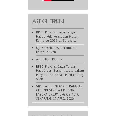
ARTIKEL TERKINI
BPBD Provinsi Jawa Tengah
Hadiri FGD Persiapan Musim
Kemarau 2026 di Surakarta
Uji Konsekuensi Informasi
Dikecualikan
APEL HARI KARTINI
BPBD Provinsi Jawa Tengah
Hadiri dan Berkontribusi dalam
Penyusunan Bahan Pendamping
SPAB
SIMULASI BENCANA KEBAKARAN
GEDUNG SEKOLAH DI SMA
LABORATORIUM UPGRIS KOTA
SEMARANG, 14 APRIL 2026