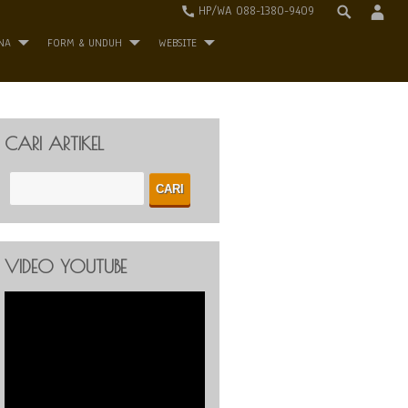
HP/WA 088-1380-9409
NA
FORM & UNDUH
WEBSITE
CARI ARTIKEL
VIDEO YOUTUBE