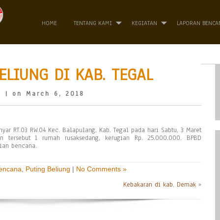
HOME
TENTANG KAMI
KEGIATAN
LAPORAN BENCA
ELIUNG DI KAB. TEGAL
o
| on March 6, 2018
nyar RT.03 RW.04 Kec. Balapulang, Kab. Tegal pada hari Sabtu, 3 Maret
an tersebut 1 rumah rusaksedang, kerugian Rp. 25.000.000. BPBD
ian bencana.
Bencana
,
Puting Beliung
|
No Comments »
Kebakaran di kab. Demak
»