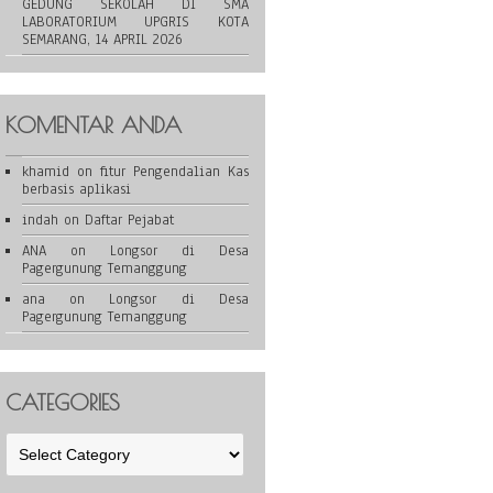
GEDUNG SEKOLAH DI SMA
LABORATORIUM UPGRIS KOTA
SEMARANG, 14 APRIL 2026
KOMENTAR ANDA
khamid
on
fitur Pengendalian Kas
berbasis aplikasi
indah
on
Daftar Pejabat
ANA
on
Longsor di Desa
Pagergunung Temanggung
ana
on
Longsor di Desa
Pagergunung Temanggung
CATEGORIES
Categories