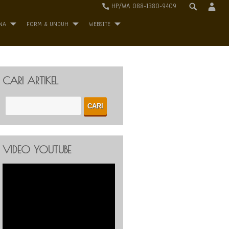
HP/WA 088-1380-9409
NA
FORM & UNDUH
WEBSITE
CARI ARTIKEL
VIDEO YOUTUBE