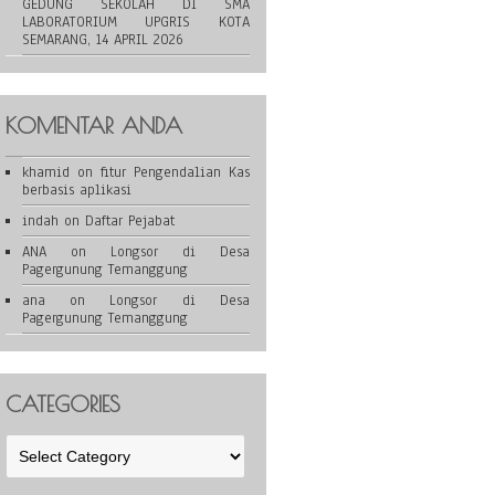
GEDUNG SEKOLAH DI SMA
LABORATORIUM UPGRIS KOTA
SEMARANG, 14 APRIL 2026
KOMENTAR ANDA
khamid
on
fitur Pengendalian Kas
berbasis aplikasi
indah
on
Daftar Pejabat
ANA
on
Longsor di Desa
Pagergunung Temanggung
ana
on
Longsor di Desa
Pagergunung Temanggung
CATEGORIES
Categories