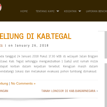
HOME
TENTANG KAMI
KEGIATAN
LAPORAN BENCA
ELIUNG DI KAB.TEGAL
ti
| on January 26, 2018
da tanggal 24 Januari 2018 Pukul 17.30 WIB di wilayah Jalan Brigjen
Slawi Kab. Tegal sehingga mengakibatkan 1 (satu) unit rumah milik
erdapat korban dalam kejadian tersebut. Kerugian masih dalam
mendatangi lokasi dan melakukan evakuasi pohon tumbang dimaksud.
eliung
|
No Comments »
LONGAN
TANAH LONGSOR DI KAB.BANJARNEGARA
»