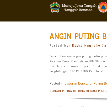
ANGIN PUTING B
Posted by:
Rizki Nugroho Ja
Terjadi bencana angin puting beliung pa
Katamso Desa Slawi Wetan Rt12/04 Kec.
Ibu Tristiani rusak ringan, Tidak t
penghitungan. TRC PB BPBD Kab. Tegal 
Posted in
Laporan Bencana
,
Puting B
«
ANGIN PUTING BELIUNG DI KOTA PEKA