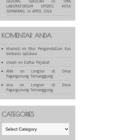
GEDUNG SEKOLAH DI SMA
LABORATORIUM UPGRIS KOTA
SEMARANG, 14 APRIL 2026
KOMENTAR ANDA
khamid
on
fitur Pengendalian Kas
berbasis aplikasi
indah
on
Daftar Pejabat
ANA
on
Longsor di Desa
Pagergunung Temanggung
ana
on
Longsor di Desa
Pagergunung Temanggung
CATEGORIES
Categories