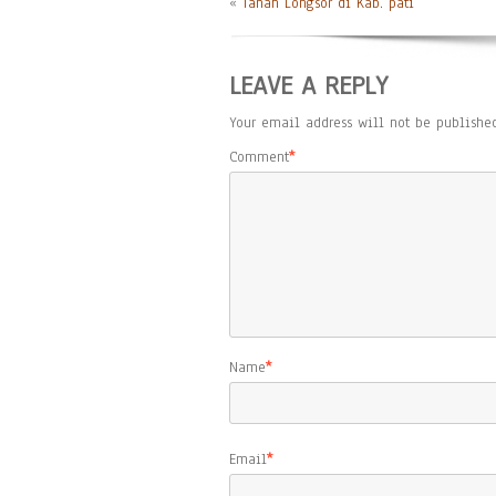
«
Tanah Longsor di Kab. pati
LEAVE A REPLY
Your email address will not be published
Comment
*
Name
*
Email
*