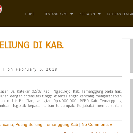
HOME
TENTANG KAMI
KEGIATAN
LAPORAN BENCA
ELIUNG DI KAB.
o
| on February 5, 2018
akalan Ds. Katekan 02/07 Kec. Ngadirejo, Kab. Temanggung pada hari
 Hujan dengan intensitas tinggi disertai angin kencang mengakibatkan
tap milik Bp. Ifan, kerugian Rp.4.000.000. BPBD Kab. Temanggung
tuan logistik kepada korban terdampak. Kerjabakti membersihkan
Bencana
,
Puting Beliung
,
Temanggung Kab
|
No Comments »