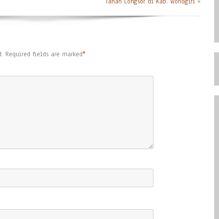
Tanah Longsor di Kab. Wonogiri
»
.
Required fields are marked
*