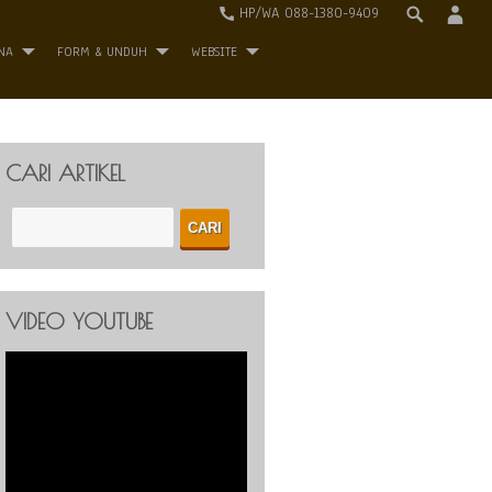
HP/WA 088-1380-9409
NA
FORM & UNDUH
WEBSITE
CARI ARTIKEL
VIDEO YOUTUBE