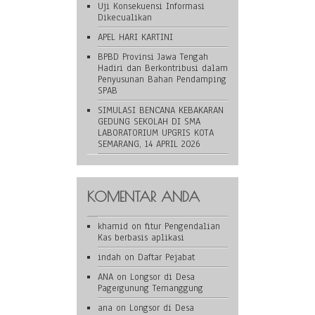
Uji Konsekuensi Informasi
Dikecualikan
APEL HARI KARTINI
BPBD Provinsi Jawa Tengah
Hadiri dan Berkontribusi dalam
Penyusunan Bahan Pendamping
SPAB
SIMULASI BENCANA KEBAKARAN
GEDUNG SEKOLAH DI SMA
LABORATORIUM UPGRIS KOTA
SEMARANG, 14 APRIL 2026
KOMENTAR ANDA
khamid
on
fitur Pengendalian
Kas berbasis aplikasi
indah
on
Daftar Pejabat
ANA
on
Longsor di Desa
Pagergunung Temanggung
ana
on
Longsor di Desa