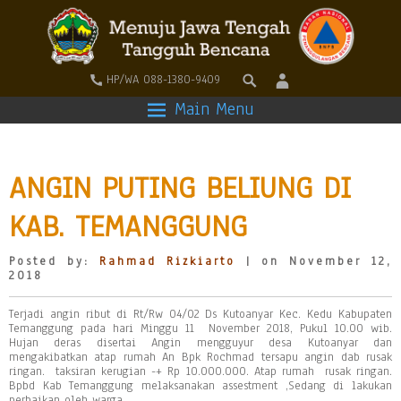
HP/WA 088-1380-9409
Main Menu
ANGIN PUTING BELIUNG DI
KAB. TEMANGGUNG
Posted by:
Rahmad Rizkiarto
| on November 12,
2018
Terjadi angin ribut di Rt/Rw 04/02 Ds Kutoanyar Kec. Kedu Kabupaten
Temanggung pada hari Minggu 11 November 2018, Pukul 10.00 wib.
Hujan deras disertai Angin mengguyur desa Kutoanyar dan
mengakibatkan atap rumah An Bpk Rochmad tersapu angin dab rusak
ringan. taksiran kerugian -+ Rp 10.000.000. Atap rumah rusak ringan.
Bpbd Kab Temanggung melaksanakan assestment ,Sedang di lakukan
perbaikan oleh warga.