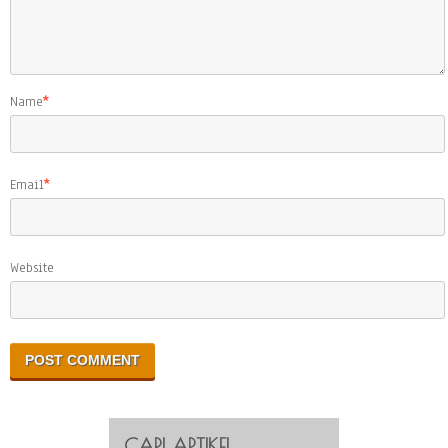
Name
*
Email
*
Website
CARI ARTIKEL