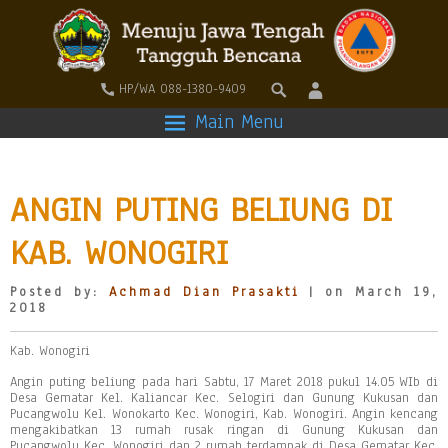
HP/WA 088-1380-9409
Main Menu
ANGIN PUTING BELIUNG DI
KAB. WONOGIRI
Posted by:
Achmad Dian Prasakti
| on March 19,
2018
Kab. Wonogiri
Angin puting beliung pada hari Sabtu, 17 Maret 2018 pukul 14.05 WIb di
Desa Gematar Kel. Kaliancar Kec. Selogiri dan Gunung Kukusan dan
Pucangwolu Kel. Wonokarto Kec. Wonogiri, Kab. Wonogiri. Angin kencang
mengakibatkan 13 rumah rusak ringan di Gunung Kukusan dan
Pucangwolu Kec. Wonogiri dan 2 rumah terdampak di Desa Gematar Kec.