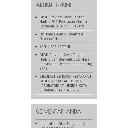
ARTIKEL TERKINI
BPBD Provinsi Jawa Tengah
Hadiri FGD Persiapan Musim
Kemarau 2026 di Surakarta
Uji Konsekuensi Informasi
Dikecualikan
APEL HARI KARTINI
BPBD Provinsi Jawa Tengah
Hadiri dan Berkontribusi dalam
Penyusunan Bahan Pendamping
SPAB
SIMULASI BENCANA KEBAKARAN
GEDUNG SEKOLAH DI SMA
LABORATORIUM UPGRIS KOTA
SEMARANG, 14 APRIL 2026
KOMENTAR ANDA
khamid
on
fitur Pengendalian