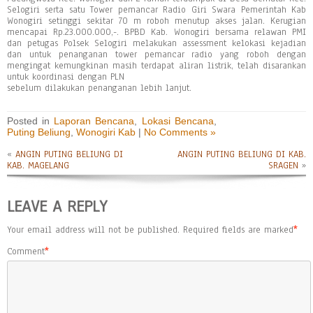
Selogiri serta satu Tower pemancar Radio Giri Swara Pemerintah Kab
Wonogiri setinggi sekitar 70 m roboh menutup akses jalan. Kerugian
mencapai Rp.23.000.000,-. BPBD Kab. Wonogiri bersama relawan PMI
dan petugas Polsek Selogiri melakukan assessment kelokasi kejadian
dan untuk penanganan tower pemancar radio yang roboh dengan
mengingat kemungkinan masih terdapat aliran listrik, telah disarankan
untuk koordinasi dengan PLN
sebelum dilakukan penanganan lebih lanjut.
Posted in
Laporan Bencana
,
Lokasi Bencana
,
Puting Beliung
,
Wonogiri Kab
|
No Comments »
«
ANGIN PUTING BELIUNG DI
ANGIN PUTING BELIUNG DI KAB.
KAB. MAGELANG
SRAGEN
»
LEAVE A REPLY
Your email address will not be published.
Required fields are marked
*
Comment
*