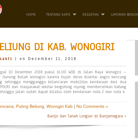
HOME
TENTANG KAMI
KEGIATAN
LAPORAN BENCA
ELIUNG DI KAB. WONOGIRI
sakti
| on December 11, 2018
nggal 10 Desember 2018 pukul 16.00 WIB di Jalan Raya Wonogiri –
r Gunung Belah Wonogiri karena hujan deras disertai angin kencang
g sehingga mengganggu kelancaran mobilitas kendaraan dari dua
POLRI dan masyarakat sekitar bergotong royong membersihkan batang
hingga jalan sudah dapat dilalui oleh kendaraan roda 2 dan roda 4.
Bencana
,
Puting Beliung
,
Wonogiri Kab
|
No Comments »
Banjir dan Tanah Longsor di Banjarnegara
»