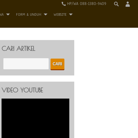
HP/WA 088-1380-9409
NA
FORM & UNDUH
WEBSITE
CARI ARTIKEL
VIDEO YOUTUBE