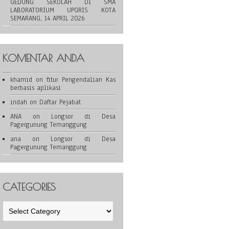
GEDUNG SEKOLAH DI SMA
LABORATORIUM UPGRIS KOTA
SEMARANG, 14 APRIL 2026
KOMENTAR ANDA
khamid
on
fitur Pengendalian Kas
berbasis aplikasi
indah
on
Daftar Pejabat
ANA
on
Longsor di Desa
Pagergunung Temanggung
ana
on
Longsor di Desa
Pagergunung Temanggung
CATEGORIES
Categories