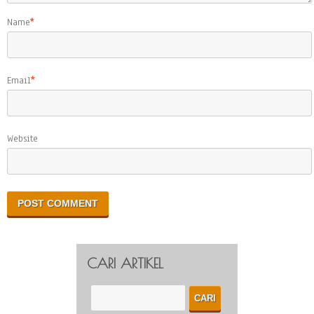
Name
*
Email
*
Website
CARI ARTIKEL