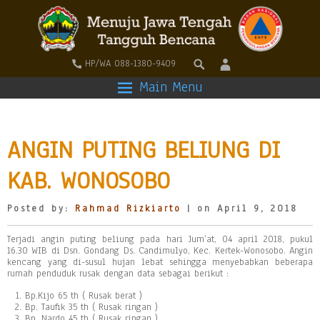
HP/WA 088-1380-9409
Main Menu
ANGIN PUTING BELIUNG DI
KAB. WONOSOBO
Posted by:
Rahmad Rizkiarto
| on April 9, 2018
Terjadi angin puting beliung pada hari Jum’at, 04 april 2018, pukul
16.30 WIB di Dsn. Gondang Ds. Candimulyo, Kec. Kertek-Wonosobo. Angin
kencang yang di-susul hujan lebat sehingga menyebabkan beberapa
rumah penduduk rusak dengan data sebagai berikut :
Bp.Kijo 65 th ( Rusak berat )
Bp. Taufik 35 th ( Rusak ringan )
Bp. Nardo 45 th ( Rusak ringan )