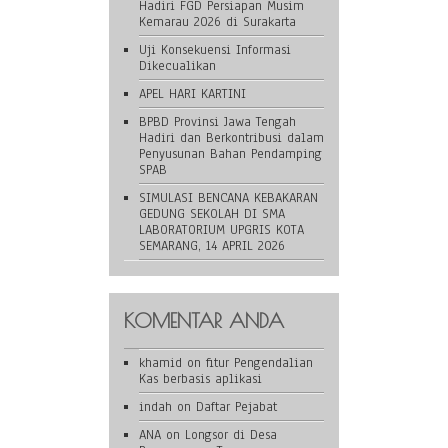
Hadiri FGD Persiapan Musim
Kemarau 2026 di Surakarta
Uji Konsekuensi Informasi
Dikecualikan
APEL HARI KARTINI
BPBD Provinsi Jawa Tengah
Hadiri dan Berkontribusi dalam
Penyusunan Bahan Pendamping
SPAB
SIMULASI BENCANA KEBAKARAN
GEDUNG SEKOLAH DI SMA
LABORATORIUM UPGRIS KOTA
SEMARANG, 14 APRIL 2026
KOMENTAR ANDA
khamid
on
fitur Pengendalian
Kas berbasis aplikasi
indah
on
Daftar Pejabat
ANA
on
Longsor di Desa